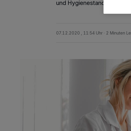
und Hygienestandards Blut
07.12.2020 , 11:54 Uhr
2 Minuten Le