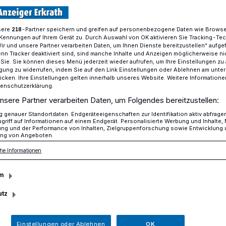
sere
-Partner speichern und greifen auf personenbezogene Daten wie Brows
218
Kennungen auf Ihrem Gerät zu. Durch Auswahl von OK aktivieren Sie Tracking-Te
Spendet Blut!
Wir und unsere Partner verarbeiten Daten, um Ihnen Dienste bereitzustellen“ aufge
n Tracker deaktiviert sind, sind manche Inhalte und Anzeigen möglicherweise ni
r Sie. Sie können dieses Menü jederzeit wieder aufrufen, um Ihre Einstellungen zu
ligung zu widerrufen, indem Sie auf den Link Einstellungen oder Ablehnen am unte
nden Einschränkungen erlaubt
icken. Ihre Einstellungen gelten innerhalb unseres Website. Weitere Informationen
tenschutzerklärung.
!
nsere Partner verarbeiten Daten, um Folgendes bereitzustellen:
genauer Standortdaten. Endgeräteeigenschaften zur Identifikation aktiv abfrage
griff auf Informationen auf einem Endgerät. Personalisierte Werbung und Inhalte
ung und der Performance von Inhalten, Zielgruppenforschung sowie Entwicklung
ng von Angeboten.
Corona-Zeiten lange Warteschlangen vor
he Informationen
, bittet der DRK-Blutspendedienst alle,
sich vorab über die kostenlose DRK-
m
te www.spenderservice.net oder
inreservierung.blutspendedienst-
utz
lutspendezeit zu reservieren. So kann
nter den höchstmöglichen Sicherheits-
Einstellungen oder Ablehnen
OK