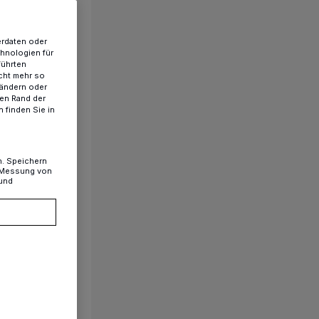
erdaten oder
chnologien für
führten
cht mehr so
 ändern oder
ren Rand der
 finden Sie in
n. Speichern
, Messung von
 und