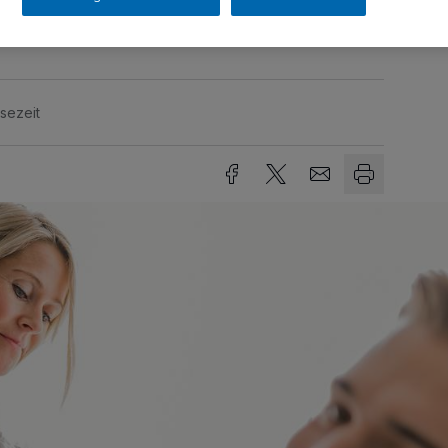
 spenden.
sezeit