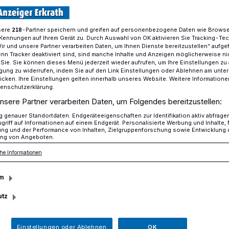
sere
-Partner speichern und greifen auf personenbezogene Daten wie Brows
218
Kennungen auf Ihrem Gerät zu. Durch Auswahl von OK aktivieren Sie Tracking-Te
Die Neanderartgroup blickt positiv gestimmt in die Zukunft
Wir und unsere Partner verarbeiten Daten, um Ihnen Dienste bereitzustellen“ aufge
n Tracker deaktiviert sind, sind manche Inhalte und Anzeigen möglicherweise ni
r Sie. Sie können dieses Menü jederzeit wieder aufrufen, um Ihre Einstellungen zu
ligung zu widerrufen, indem Sie auf den Link Einstellungen oder Ablehnen am unte
icken. Ihre Einstellungen gelten innerhalb unseres Website. Weitere Informationen
tenschutzerklärung.
rtgroup blickt
nsere Partner verarbeiten Daten, um Folgendes bereitzustellen:
genauer Standortdaten. Endgeräteeigenschaften zur Identifikation aktiv abfrage
griff auf Informationen auf einem Endgerät. Personalisierte Werbung und Inhalte
immt in die Zukunft
ung und der Performance von Inhalten, Zielgruppenforschung sowie Entwicklung
ng von Angeboten.
he Informationen
Neanderartgroup war es in diesem Jahr
m
 wie viele Kunst- und Kulturvereine gab es
utz
geplanten Veranstaltungen und
nn das Orgateam auch positives
Einstellungen oder Ablehnen
OK