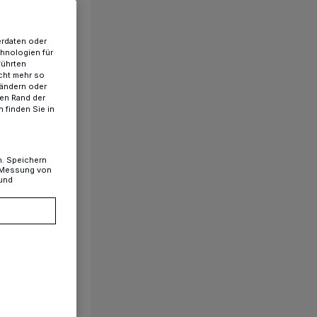
erdaten oder
chnologien für
führten
cht mehr so
 ändern oder
ren Rand der
 finden Sie in
n. Speichern
, Messung von
 und