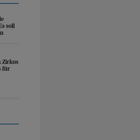
hen
le
Es soll
en
 für eine tolle Show!
:
Zirkus
 für