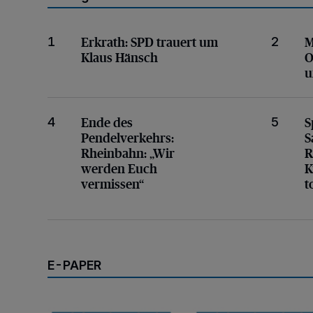
SPD trauert um Klaus Hänsch
„Wir wa
Erkrath:
SPD trauert um
M
1
2
Klaus Hänsch
O
u
Rheinbahn: „Wir werden Euch vermissen“
Riesens
Ende des
S
4
5
Pendelverkehrs:
S
Rheinbahn: „Wir
R
werden Euch
K
vermissen“
t
E-PAPER