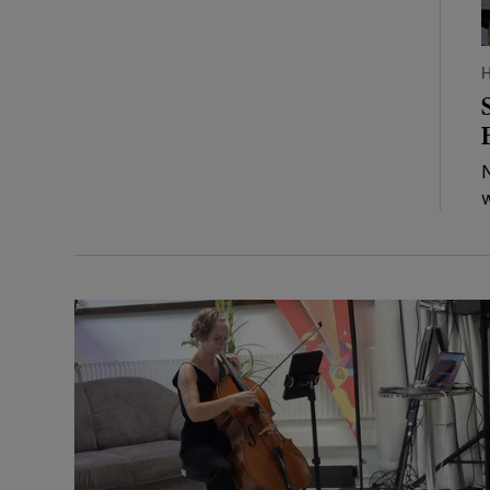
N
w
Ein „vielsaitiges“ Konzert im kleinen Kulturtempel