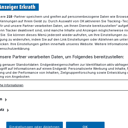
sere
-Partner speichern und greifen auf personenbezogene Daten wie Brows
218
Kennungen auf Ihrem Gerät zu. Durch Auswahl von OK aktivieren Sie Tracking-Te
Stadtbücherei Erkrath
Wir und unsere Partner verarbeiten Daten, um Ihnen Dienste bereitzustellen“ aufge
Runter vom Sofa i
n Tracker deaktiviert sind, sind manche Inhalte und Anzeigen möglicherweise ni
r Sie. Sie können dieses Menü jederzeit wieder aufrufen, um Ihre Einstellungen zu
Vergnügen
ligung zu widerrufen, indem Sie auf den Link Einstellungen oder Ablehnen am unte
icken. Ihre Einstellungen gelten innerhalb unseres Website. Weitere Informationen
tenschutzerklärung.
Auch im August lädt die Stadtbü
nsere Partner verarbeiten Daten, um Folgendes bereitzustellen:
Erkrath alle aktiven Menschen a
genauer Standortdaten. Endgeräteeigenschaften zur Identifikation aktiv abfrage
Jahren zur kostenlosen
griff auf Informationen auf einem Endgerät. Personalisierte Werbung und Inhalte
Veranstaltungsreihe „Runter vo
ung und der Performance von Inhalten, Zielgruppenforschung sowie Entwicklung
ng von Angeboten.
ins Lesecafé der Bücherei im Bü
he Informationen
Hochdahl ein.
m
utz
Einstellungen oder Ablehnen
OK