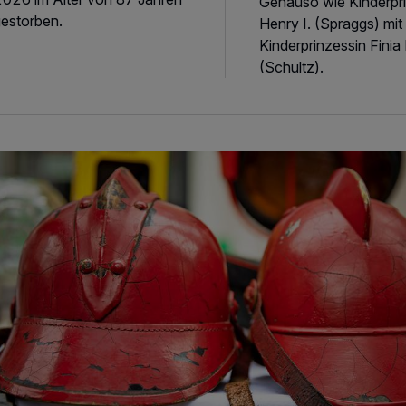
Genauso wie Kinderpr
estorben.
Henry I. (Spraggs) mit
Kinderprinzessin Finia 
(Schultz).
tandplätze für den Trödelmarkt im und am Bürgerhaus