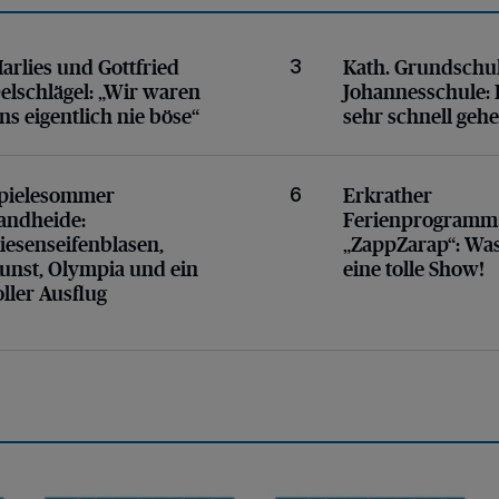
ren uns eigentlich nie böse“
Es soll sehr schnell ge
arlies und Gottfried
Kath. Grundschu
3
elschlägel:
„Wir waren
Johannesschule:
ns eigentlich nie böse“
sehr schnell geh
eifenblasen, Kunst, Olympia und ein toller Ausflug
Zirkus „ZappZarap“: Was
pielesommer
Erkrather
6
andheide:
Ferienprogramm
iesenseifenblasen,
„ZappZarap“: Was
unst, Olympia und ein
eine tolle Show!
oller Ausflug