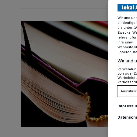
Wir und un
eindeutige 
Runter vom Sofa ins Vergnügen
die unter „
Zwecke. Wen
relevant fü
Ihre Einwil
Webseite kl
unserer Da
Wir und u
Verwendung 
von oder Zu
Werbeleist
Verbesseru
Ausführlic
Impressu
Datensch