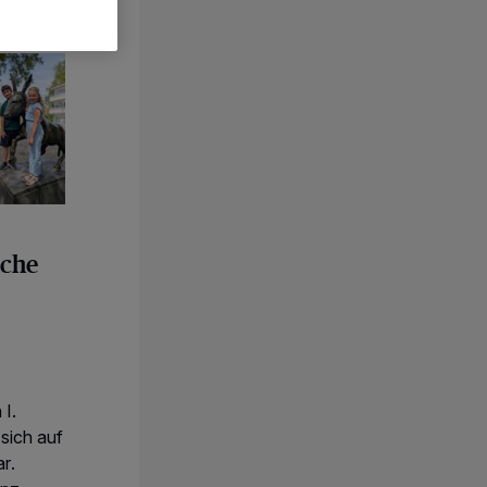
orfreude ist riesengroß
sche
 I.
sich auf
ar.