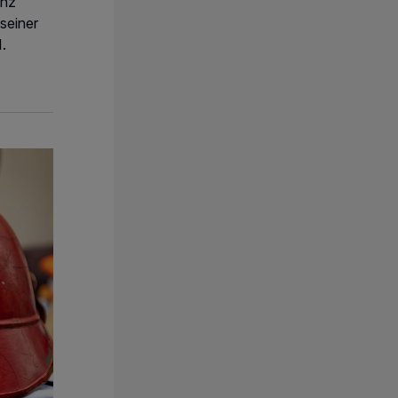
inz
 seiner
I.