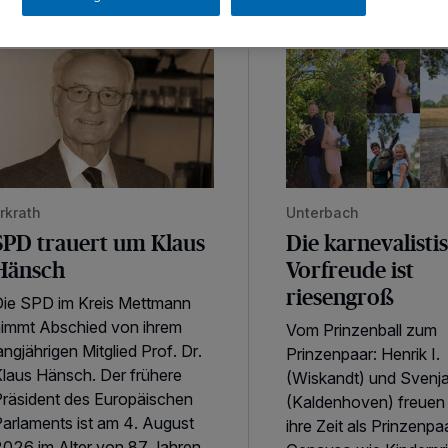
PD trauert um Klaus Hänsch
Die karnevalistische V
rkrath
Unterbach
SPD trauert um Klaus
Die karnevalisti
Hänsch
Vorfreude ist
riesengroß
ie SPD im Kreis Mettmann
immt Abschied von ihrem
Vom Prinzenball zum
angjährigen Mitglied Prof. Dr.
Prinzenpaar: Henrik I.
laus Hänsch. Der frühere
(Wiskandt) und Svenja
räsident des Europäischen
(Kaldenhoven) freuen 
arlaments ist am 4. August
ihre Zeit als Prinzenpa
026 im Alter von 87 Jahren