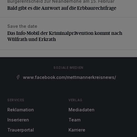
Bürgerentscheid zur Neanderhöhe am 15. Februar
Bald gibt es die Antwort auf die Erbbaurechtfrage
Save the date
Das Info-Mobil der Kriminalprävention kommt nach Wülfrat
Das Info-Mobil der Kriminalprävention kommt nach
Wülfrath und Erkrath
SOZIALE MEDIEN
www.facebook.com/mettmannerkreisnews/
SERVICES
VERLAG
Reklamation
Mediadaten
Inserieren
Team
Trauerportal
Karriere