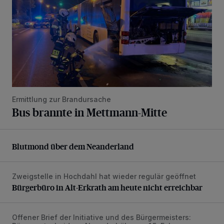
Ermittlung zur Brandursache
Bus brannte in Mettmann-Mitte
Blutmond über dem Neanderland
Blutmond über dem Neanderland
Zweigstelle in Hochdahl hat wieder regulär geöffnet
Bürgerbüro in Alt-Erkrath am heute nicht erreichbar
Bürgerbüro in Alt-Erkrath am heute nicht erreichbar
Offener Brief der Initiative und des Bürgermeisters:
Bald gibt es die Antwort auf die Erbbaurechtfrage