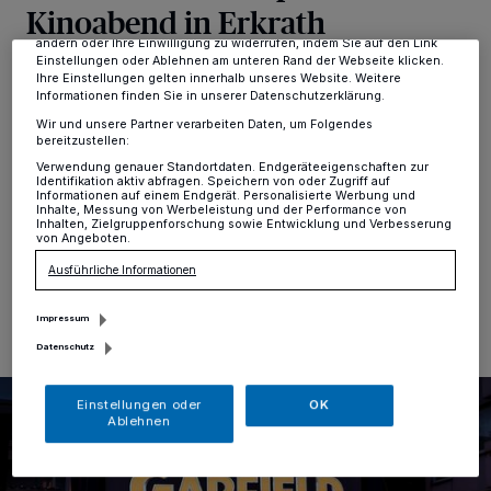
Kinoabend in Erkrath
Anzeigen möglicherweise nicht mehr so relevant für Sie. Sie können
dieses Menü jederzeit wieder aufrufen, um Ihre Einstellungen zu
ändern oder Ihre Einwilligung zu widerrufen, indem Sie auf den Link
Einstellungen oder Ablehnen am unteren Rand der Webseite klicken.
Hochdahl
·
Der Sommer Grand City Property steht
Ihre Einstellungen gelten innerhalb unseres Website. Weitere
wieder ganz im Zeichen des Films: Gestern Abend
Informationen finden Sie in unserer Datenschutzerklärung.
konnten die Mieter in der Gretenberger Straße
Wir und unsere Partner verarbeiten Daten, um Folgendes
gemeinsam „Garfield – Eine extra Portion Abenteuer“
bereitzustellen:
unter freiem Himmel genießen und so gemeinsam einen
Verwendung genauer Standortdaten. Endgeräteeigenschaften zur
Identifikation aktiv abfragen. Speichern von oder Zugriff auf
unvergesslichen Kinoabend erleben.
Informationen auf einem Endgerät. Personalisierte Werbung und
Inhalte, Messung von Werbeleistung und der Performance von
Inhalten, Zielgruppenforschung sowie Entwicklung und Verbesserung
von Angeboten.
Ausführliche Informationen
26.07.2024 , 12:11 Uhr
Eine Minute Lesezeit
Impressum
Datenschutz
Einstellungen oder
OK
Ablehnen