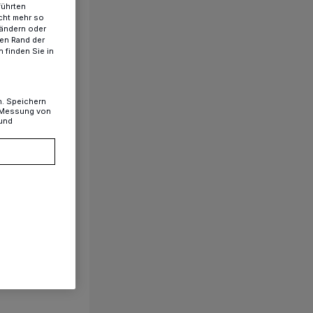
führten
cht mehr so
 ändern oder
ren Rand der
 finden Sie in
n. Speichern
, Messung von
 und