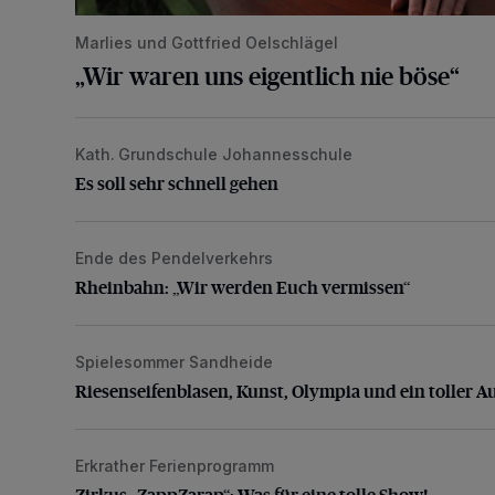
Marlies und Gottfried Oelschlägel
„Wir waren uns eigentlich nie böse“
Kath. Grundschule Johannesschule
Es soll sehr schnell gehen
Es soll sehr schnell gehen
Ende des Pendelverkehrs
Rheinbahn: „Wir werden Euch vermissen“
Rheinbahn: „Wir werden Euch vermissen“
Spielesommer Sandheide
Riesenseifenblasen, Kunst, Olympia und ein toller Au
Riesenseifenblasen, Kunst, Olympia und ein toller A
Erkrather Ferienprogramm
Zirkus „ZappZarap“: Was für eine tolle Show!
Zirkus „ZappZarap“: Was für eine tolle Show!