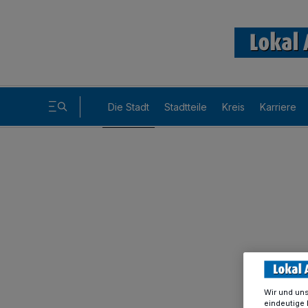
Die Stadt
Stadtteile
Kreis
Karriere
Wir und un
eindeutige 