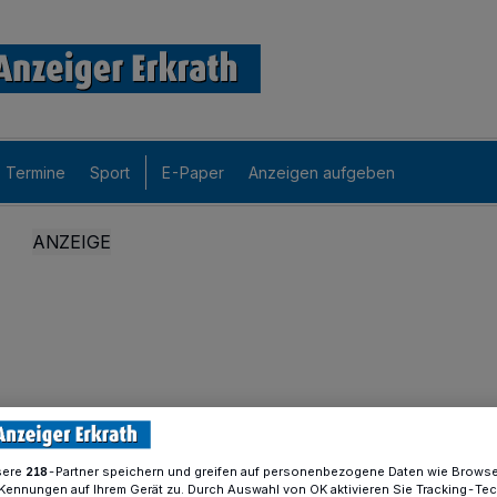
Termine
Sport
E-Paper
Anzeigen aufgeben
sere
-Partner speichern und greifen auf personenbezogene Daten wie Brows
218
Kennungen auf Ihrem Gerät zu. Durch Auswahl von OK aktivieren Sie Tracking-Te