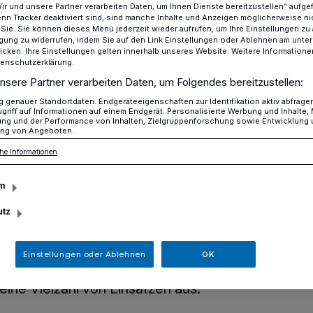
Wir und unsere Partner verarbeiten Daten, um Ihnen Dienste bereitzustellen“ aufge
n Tracker deaktiviert sind, sind manche Inhalte und Anzeigen möglicherweise ni
r Sie. Sie können dieses Menü jederzeit wieder aufrufen, um Ihre Einstellungen zu
ligung zu widerrufen, indem Sie auf den Link Einstellungen oder Ablehnen am unte
icken. Ihre Einstellungen gelten innerhalb unseres Website. Weitere Informationen
Einsätze für die Feuerwehr Erkrath
tenschutzerklärung.
nsere Partner verarbeiten Daten, um Folgendes bereitzustellen:
genauer Standortdaten. Endgeräteeigenschaften zur Identifikation aktiv abfrage
griff auf Informationen auf einem Endgerät. Personalisierte Werbung und Inhalte
ung und der Performance von Inhalten, Zielgruppenforschung sowie Entwicklung
ng von Angeboten.
e Einsätze für die
he Informationen
rkrath
m
utz
wehr Erkrath bereits seit dem frühen
z in Velbert unterstützt hatte, kam es in
Einstellungen oder Ablehnen
OK
 zu mehreren sturmbedingten Einsätzen.
ine Vielzahl von Einsätzen aus.