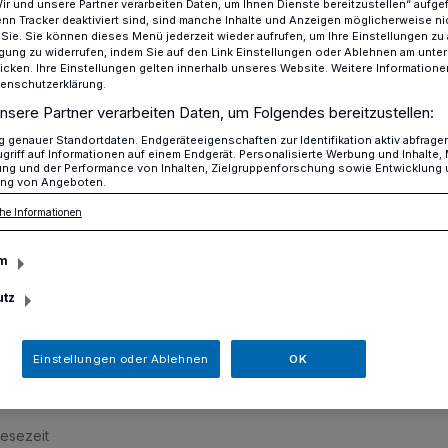
Wir und unsere Partner verarbeiten Daten, um Ihnen Dienste bereitzustellen“ aufge
n Tracker deaktiviert sind, sind manche Inhalte und Anzeigen möglicherweise ni
r Sie. Sie können dieses Menü jederzeit wieder aufrufen, um Ihre Einstellungen zu
ligung zu widerrufen, indem Sie auf den Link Einstellungen oder Ablehnen am unte
icken. Ihre Einstellungen gelten innerhalb unseres Website. Weitere Informationen
Kapelle durch Feuer beschädigt
tenschutzerklärung.
nsere Partner verarbeiten Daten, um Folgendes bereitzustellen:
genauer Standortdaten. Endgeräteeigenschaften zur Identifikation aktiv abfrage
n
griff auf Informationen auf einem Endgerät. Personalisierte Werbung und Inhalte
ung und der Performance von Inhalten, Zielgruppenforschung sowie Entwicklung
ng von Angeboten.
h Feuer beschädigt
he Informationen
m
Dienstag, 23. Juni, hat ein Feuer eine
utz
gt. Die Polizei ermittelt und bittet um
Einstellungen oder Ablehnen
OK
Lesezeit