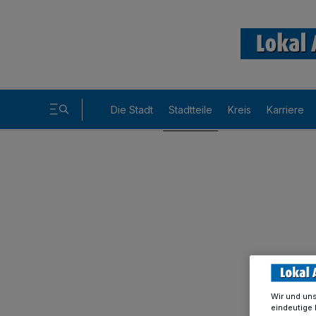
Die Stadt
Stadtteile
Kreis
Karriere
Wir und un
eindeutige 