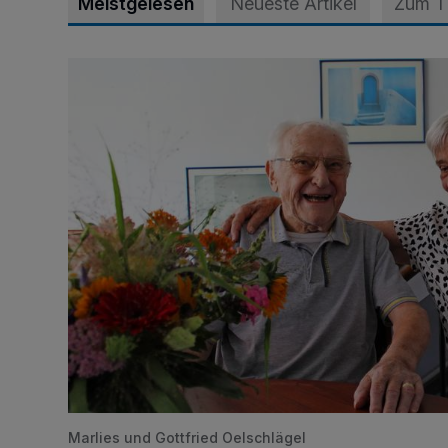
Meistgelesen
Neueste Artikel
Zum 
„Wir waren uns eigentlich nie böse“
Marlies und Gottfried Oelschlägel