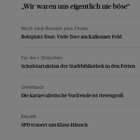
„Wir waren uns eigentlich nie böse“
Noch zwei Runden plus Finale
Bolzplatz-Tour: Viele Tore am Kalkumer Feld
Bolzplatz-Tour: Viele Tore am Kalkumer Feld
Für die I-Dötzchen
Schulstartaktion der Stadtbibliothek in den Ferien
Schulstartaktion der Stadtbibliothek in den Ferien
Unterbach
Die karnevalistische Vorfreude ist riesengroß
Die karnevalistische Vorfreude ist riesengroß
Erkrath
SPD trauert um Klaus Hänsch
SPD trauert um Klaus Hänsch