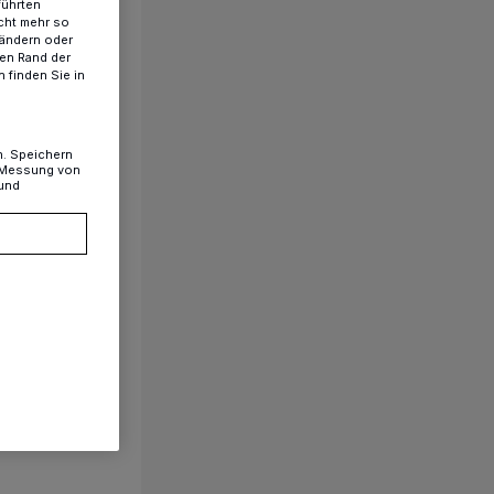
führten
cht mehr so
 ändern oder
ren Rand der
 finden Sie in
n. Speichern
, Messung von
 und