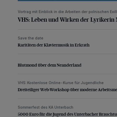
Vortrag mit Einblick in die Arbeiten der polnischen Exill
VHS: Leben und Wirken der Lyrikerin Mascha Kaléko
VHS: Leben und Wirken der Lyrikerin
Save the date
Raritäten der Klaviermusik in Erkrath
Raritäten der Klaviermusik in Erkrath
Blutmond über dem Neanderland
Blutmond über dem Neanderland
VHS: Kostenlose Online-Kurse für Jugendliche
Dreiteiliger Web-Workshop über moderne Arbeitsm
Dreiteiliger Web-Workshop über moderne Arbeitsm
Sommerfest des KA Unterbach
5000 Euro für die Jugend des Unterbacher Braucht
5000 Euro für die Jugend des Unterbacher Braucht