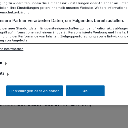
ligung zu widerrufen, indem Sie auf den Link Einstellungen oder Ablehnen am unte
icken. Ihre Einstellungen gelten innerhalb unseres Website. Weitere Informationen
tenschutzerklärung.
nsere Partner verarbeiten Daten, um Folgendes bereitzustellen:
Kindersachenflohmarkt in der Stadthalle Erkrath
genauer Standortdaten. Endgeräteeigenschaften zur Identifikation aktiv abfrage
griff auf Informationen auf einem Endgerät. Personalisierte Werbung und Inhalte
ung und der Performance von Inhalten, Zielgruppenforschung sowie Entwicklung
ng von Angeboten.
r und reichlich Spielzeug
he Informationen
nflohmarkt in der
m
rkrath
utz
Einstellungen oder Ablehnen
OK
n 13. Juni, findet von 9 bis 13 Uhr der
t in der Stadthalle in Alt-Erkrath,