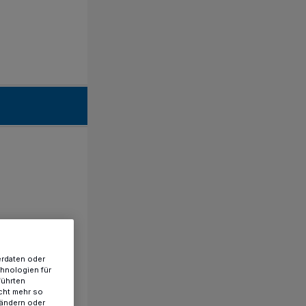
erdaten oder
chnologien für
führten
cht mehr so
 ändern oder