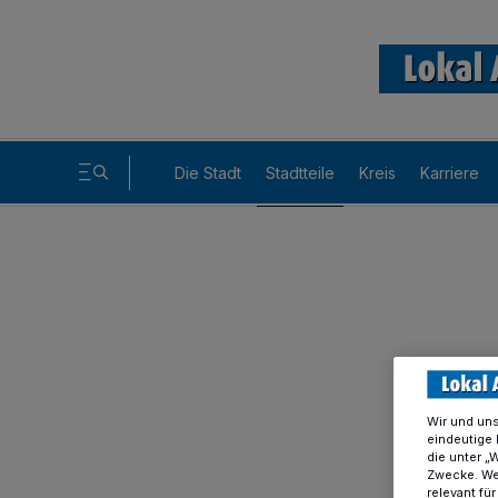
Die Stadt
Stadtteile
Kreis
Karriere
Wir und un
eindeutige 
die unter „
Zwecke. Wen
relevant fü