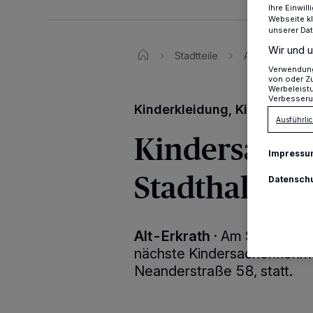
Ihre Einwil
Webseite kl
unserer Da
Wir und u
Stadtteile
Alt-Erkrath
Verwendung 
von oder Zu
Werbeleist
Verbesseru
Kinderkleidung, Kinderbüche
Ausführlic
Kindersache
Impressu
Stadthalle E
Datensch
Alt-Erkrath
·
Am Samstag, de
nächste Kindersachenflohmark
Neanderstraße 58, statt.