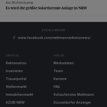
Am Mühlenkamp
Es wird die größte Solarthermie-Anlage in NRW
Es wird die größte Solarthermie-Anlage in NRW
SOZIALE MEDIEN
www.facebook.com/mettmannerkreisnews/
SERVICES
VERLAG
Reklamation
Mediadaten
Inserieren
Team
Trauerportal
Karriere
Stellenmarkt
FAQ
Immobilienmarkt
Schaufenster Mettmann
AZUBI NRW
Düsseldorfer Anzeiger