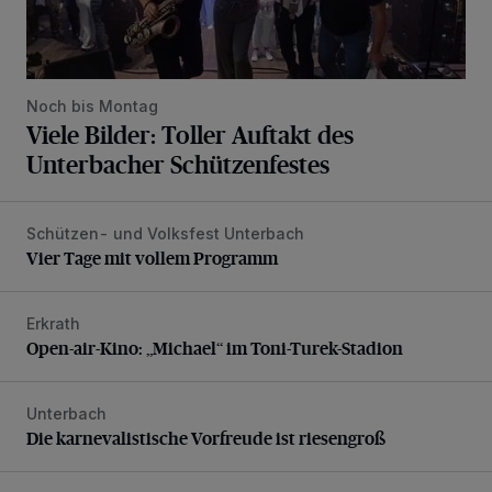
Noch bis Montag
Viele Bilder: Toller Auftakt des
Unterbacher Schützenfestes
Schützen- und Volksfest Unterbach
Vier Tage mit vollem Programm
Vier Tage mit vollem Programm
Erkrath
Open-air-Kino: „Michael“ im Toni-Turek-Stadion
Open-air-Kino: „Michael“ im Toni-Turek-Stadion
Unterbach
Die karnevalistische Vorfreude ist riesengroß
Die karnevalistische Vorfreude ist riesengroß