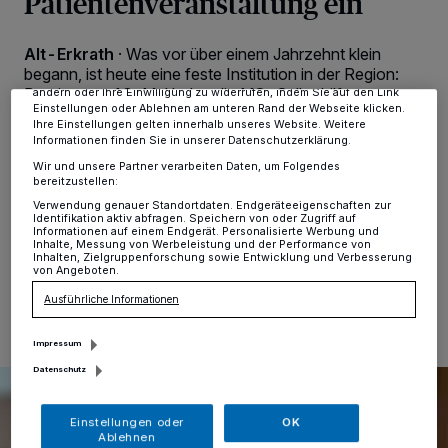
Patientenveranstaltung ein
Tracking-Technologien für die unter „Wir und unsere Partner
verarbeiten Daten, um Ihnen Dienste bereitzustellen“ aufgeführten
Zwecke. Wenn Tracker deaktiviert sind, sind manche Inhalte und
Alt-Erkrath
·
Was vor über einem Jahrzehnt klein
Anzeigen möglicherweise nicht mehr so relevant für Sie. Sie können
begann, ist heute eine feste Institution in der Region:
dieses Menü jederzeit wieder aufrufen, um Ihre Einstellungen zu
Bereits zum 13. Mal laden die MS-Selbsthilfegruppe
ändern oder Ihre Einwilligung zu widerrufen, indem Sie auf den Link
Einstellungen oder Ablehnen am unteren Rand der Webseite klicken.
und der Förderverein MS-Treff Erkrath zur großen
Ihre Einstellungen gelten innerhalb unseres Website. Weitere
Patientenveranstaltung zur Multiplen Sklerose ein. Am
Informationen finden Sie in unserer Datenschutzerklärung.
Mittwoch, den 22. April, verwandelt sich die Stadthalle
Wir und unsere Partner verarbeiten Daten, um Folgendes
Erkrath wieder in ein Forum für Aufklärung und
bereitzustellen:
Begegnung.
Verwendung genauer Standortdaten. Endgeräteeigenschaften zur
Identifikation aktiv abfragen. Speichern von oder Zugriff auf
Informationen auf einem Endgerät. Personalisierte Werbung und
Inhalte, Messung von Werbeleistung und der Performance von
Inhalten, Zielgruppenforschung sowie Entwicklung und Verbesserung
von Angeboten.
17.03.2026 , 12:04 Uhr
Eine Minute Lesezeit
Ausführliche Informationen
Impressum
Datenschutz
Einstellungen oder
OK
Ablehnen