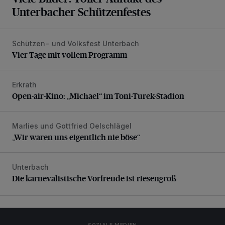
Unterbacher Schützenfestes
Schützen- und Volksfest Unterbach
Vier Tage mit vollem Programm
Vier Tage mit vollem Programm
Erkrath
Open-air-Kino: „Michael“ im Toni-Turek-Stadion
Open-air-Kino: „Michael“ im Toni-Turek-Stadion
Marlies und Gottfried Oelschlägel
„Wir waren uns eigentlich nie böse“
„Wir waren uns eigentlich nie böse“
Unterbach
Die karnevalistische Vorfreude ist riesengroß
Die karnevalistische Vorfreude ist riesengroß