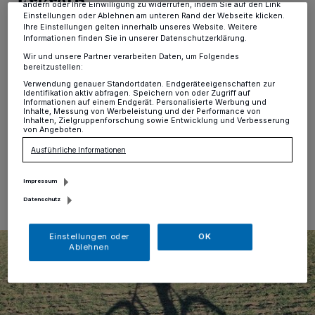
Erkrath
ändern oder Ihre Einwilligung zu widerrufen, indem Sie auf den Link
Einstellungen oder Ablehnen am unteren Rand der Webseite klicken.
Ihre Einstellungen gelten innerhalb unseres Website. Weitere
Alt-Erkrath
·
Der Allgemeine Deutsche Fahrrad-Club
Informationen finden Sie in unserer Datenschutzerklärung.
(ADFC), Ortsgruppe Erkrath, bietet in den
Wir und unsere Partner verarbeiten Daten, um Folgendes
Wintermonaten „Sonntags Quickys“ an. Am Sonntag,
bereitzustellen:
den 22. März, startet die letzte Tour um 10 Uhr, an der
Verwendung genauer Standortdaten. Endgeräteeigenschaften zur
Caritas Begegnungsstätte, Gerberstraße 7, in Alt-
Identifikation aktiv abfragen. Speichern von oder Zugriff auf
Informationen auf einem Endgerät. Personalisierte Werbung und
Erkrath.
Inhalte, Messung von Werbeleistung und der Performance von
Inhalten, Zielgruppenforschung sowie Entwicklung und Verbesserung
von Angeboten.
Ausführliche Informationen
17.03.2026 , 08:49 Uhr
Eine Minute Lesezeit
Impressum
Datenschutz
Einstellungen oder
OK
Ablehnen