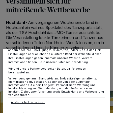
versammeln sich für
mitreißende Wettbewerbe
Wir und unsere
-Partner speichern und greifen auf
218
Hochdahl
·
Am vergangenen Wochenende fand in
personenbezogene Daten wie Browserdaten oder eindeutige
Kennungen auf Ihrem Gerät zu. Durch Auswahl von OK aktivieren Sie
Hochdahl ein wahres Spektakel des Tanzsports statt,
Tracking-Technologien für die unter „Wir und unsere Partner
als der TSV Hochdahl das JMC-Turnier ausrichtete.
verarbeiten Daten, um Ihnen Dienste bereitzustellen“ aufgeführten
Die Veranstaltung lockte Tänzerinnen und Tänzer aus
Zwecke. Wenn Tracker deaktiviert sind, sind manche Inhalte und
verschiedenen Teilen Nordrhein-Westfalens an, um in
Anzeigen möglicherweise nicht mehr so relevant für Sie. Sie können
dieses Menü jederzeit wieder aufrufen, um Ihre Einstellungen zu
verschiedenen Ligen ihr Können zu zeigen.
ändern oder Ihre Einwilligung zu widerrufen, indem Sie auf den Link
Einstellungen oder Ablehnen am unteren Rand der Webseite klicken.
Ihre Einstellungen gelten innerhalb unseres Website. Weitere
Informationen finden Sie in unserer Datenschutzerklärung.
06.05.2024 , 16:09 Uhr
2 Minuten Lesezeit
Wir und unsere Partner verarbeiten Daten, um Folgendes
bereitzustellen:
Verwendung genauer Standortdaten. Endgeräteeigenschaften zur
Identifikation aktiv abfragen. Speichern von oder Zugriff auf
Informationen auf einem Endgerät. Personalisierte Werbung und
Inhalte, Messung von Werbeleistung und der Performance von
Inhalten, Zielgruppenforschung sowie Entwicklung und Verbesserung
von Angeboten.
Ausführliche Informationen