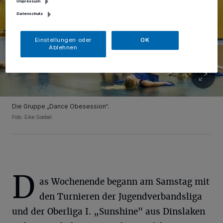
Impressum
Datenschutz
Einstellungen oder
OK
Ablehnen
Die Gruppe „Dance Obesession“.
Foto: Eike Goebel
D
as Wochenende begann am Samstag mit
den Turnieren der Jugendverbandsliga
und der Oberliga I. „Sunshine" aus Dinslaken