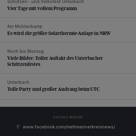
Schützen- und Volksfest Unterbach
Vier Tage mit vollem Programm
Vier Tage mit vollem Programm
Am Mühlenkamp
Es wird die größte Solarthermie-Anlage in NRW
Es wird die größte Solarthermie-Anlage in NRW
Noch bis Montag
Viele Bilder: Toller Auftakt des Unterbacher Schützenfeste
Viele Bilder: Toller Auftakt des Unterbacher
Schützenfestes
Unterbach
Tolle Party und großer Andrang beim UTC
Tolle Party und großer Andrang beim UTC
SOZIALE MEDIEN
www.facebook.com/mettmannerkreisnews/