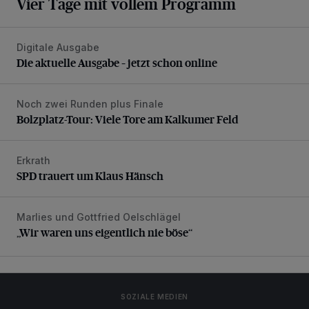
Vier Tage mit vollem Programm
Digitale Ausgabe
Die aktuelle Ausgabe – jetzt schon online
Die aktuelle Ausgabe – jetzt schon online
Noch zwei Runden plus Finale
Bolzplatz-Tour: Viele Tore am Kalkumer Feld
Bolzplatz-Tour: Viele Tore am Kalkumer Feld
Erkrath
SPD trauert um Klaus Hänsch
SPD trauert um Klaus Hänsch
Marlies und Gottfried Oelschlägel
„Wir waren uns eigentlich nie böse“
„Wir waren uns eigentlich nie böse“
SOZIALE MEDIEN