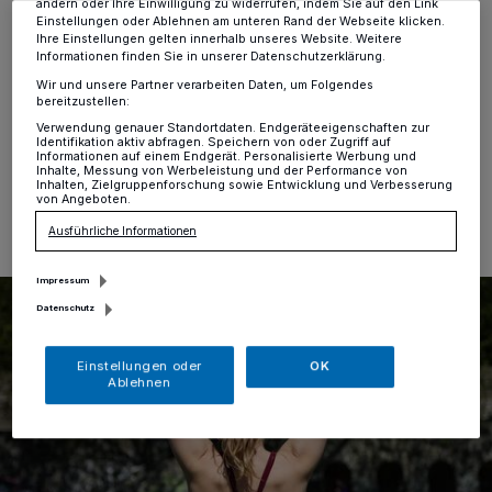
ändern oder Ihre Einwilligung zu widerrufen, indem Sie auf den Link
Hochdahl
·
Der TSV Hochdahl 64 bietet in seinem
Einstellungen oder Ablehnen am unteren Rand der Webseite klicken.
Fitness- und Gesundheitszentrum wieder einen neue
Ihre Einstellungen gelten innerhalb unseres Website. Weitere
Informationen finden Sie in unserer Datenschutzerklärung.
Präventionskurse zum Thema „Gutes für den Rücken”
an.
Wir und unsere Partner verarbeiten Daten, um Folgendes
bereitzustellen:
Verwendung genauer Standortdaten. Endgeräteeigenschaften zur
Identifikation aktiv abfragen. Speichern von oder Zugriff auf
Informationen auf einem Endgerät. Personalisierte Werbung und
Inhalte, Messung von Werbeleistung und der Performance von
23.04.2024 , 14:53 Uhr
Eine Minute Lesezeit
Inhalten, Zielgruppenforschung sowie Entwicklung und Verbesserung
von Angeboten.
Ausführliche Informationen
Impressum
Datenschutz
Einstellungen oder
OK
Ablehnen