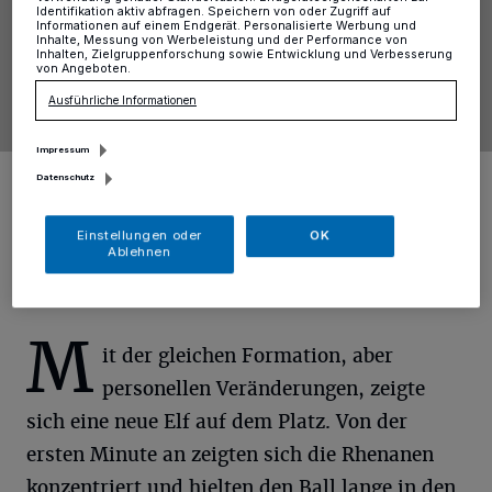
Identifikation aktiv abfragen. Speichern von oder Zugriff auf
Informationen auf einem Endgerät. Personalisierte Werbung und
Inhalte, Messung von Werbeleistung und der Performance von
Inhalten, Zielgruppenforschung sowie Entwicklung und Verbesserung
von Angeboten.
Ausführliche Informationen
Impressum
https://www.flaticon.com/free-icons/camera title="camera
Datenschutz
icons">Camera icons created by Ilham Fitrotul Hayat - Flaticon
Foto: Ilham Fitrotul Hayat - Flaticon
Einstellungen oder
OK
Ablehnen
M
it der gleichen Formation, aber
personellen Veränderungen, zeigte
sich eine neue Elf auf dem Platz. Von der
ersten Minute an zeigten sich die Rhenanen
konzentriert und hielten den Ball lange in den