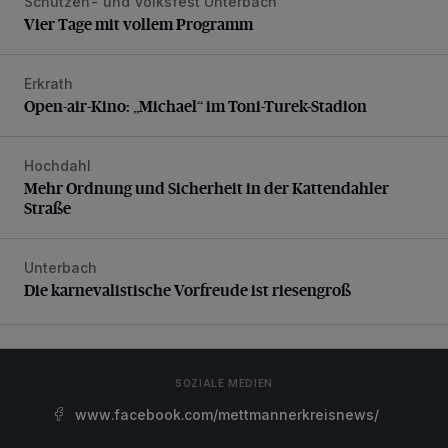
Schützen- und Volksfest Unterbach
Vier Tage mit vollem Programm
Vier Tage mit vollem Programm
Erkrath
Open-air-Kino: „Michael“ im Toni-Turek-Stadion
Open-air-Kino: „Michael“ im Toni-Turek-Stadion
Hochdahl
Mehr Ordnung und Sicherheit in der Kattendahler Straße
Mehr Ordnung und Sicherheit in der Kattendahler
Straße
Unterbach
Die karnevalistische Vorfreude ist riesengroß
Die karnevalistische Vorfreude ist riesengroß
SOZIALE MEDIEN
www.facebook.com/mettmannerkreisnews/