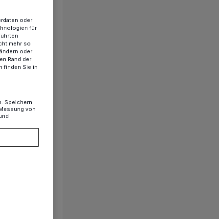
erdaten oder
chnologien für
führten
cht mehr so
 ändern oder
ren Rand der
 finden Sie in
n. Speichern
, Messung von
 und