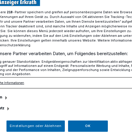
sere
-Partner speichern und greifen auf personenbezogene Daten wie Brows
218
Kennungen auf Ihrem Gerät zu. Durch Auswahl von OK aktivieren Sie Tracking-Te
Wir und unsere Partner verarbeiten Daten, um Ihnen Dienste bereitzustellen“ aufge
Kinderparlament erprobt Federfußball
n Tracker deaktiviert sind, sind manche Inhalte und Anzeigen möglicherweise ni
r Sie. Sie können dieses Menü jederzeit wieder aufrufen, um Ihre Einstellungen zu
ligung zu widerrufen, indem Sie auf den Link Einstellungen oder Ablehnen am unte
icken. Ihre Einstellungen gelten innerhalb unseres Website. Weitere Informationen
 Schulhöfe
tenschutzerklärung.
nsere Partner verarbeiten Daten, um Folgendes bereitzustellen:
ment erprobt
genauer Standortdaten. Endgeräteeigenschaften zur Identifikation aktiv abfrage
griff auf Informationen auf einem Endgerät. Personalisierte Werbung und Inhalte
ung und der Performance von Inhalten, Zielgruppenforschung sowie Entwicklung
l
ng von Angeboten.
he Informationen
m
s Spiel- und Sportplätze und Schulhöfe
sich mit den Anträgen des
utz
beschäftigt: Dabei wurde bemängelt, dass
eiterführenden Schulen zu wenig
Einstellungen oder Ablehnen
OK