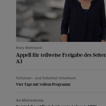
Kreis Mettmann
Appell für teilweise Freigabe des Seite
A3
Schützen- und Volksfest Unterbach
Vier Tage mit vollem Programm
Vier Tage mit vollem Programm
Am Mühlenkamp
Es wird die größte Solarthermie-Anlage in NRW