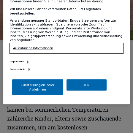
Informationen finden Sie in unserer Datenschutzerklärung.
Wir und unsere Partner verarbeiten Daten, um Folgendes
bereitzustellen:
Verwendung genauer Standortdaten. Endgeräteeigenschaften zur
Identifikation aktiv abfragen. Speichern von oder Zugriff auf
Informationen auf einem Endgerät. Personalisierte Werbung und
Inhalte, Messung von Werbeleistung und der Performance von
Inhalten, Zielgruppenforschung sowie Entwicklung und Verbesserung
von Angeboten.
Foto: FC Parea
Ausführliche Informationen
Impressum
Datenschutz
N
ach dem Auftakt in Hochdahl war dies
Einstellungen oder
OK
Ablehnen
der erste Turniertag in einem anderen
der drei Erkrather Stadtteile. Und auch hier
kamen bei sommerlichen Temperaturen
zahlreiche Kinder, Eltern sowie Zuschauende
zusammen, um am kostenlosen