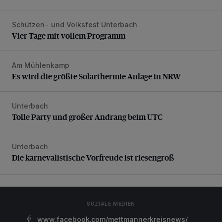
Schützen- und Volksfest Unterbach
Vier Tage mit vollem Programm
Vier Tage mit vollem Programm
Am Mühlenkamp
Es wird die größte Solarthermie-Anlage in NRW
Es wird die größte Solarthermie-Anlage in NRW
Unterbach
Tolle Party und großer Andrang beim UTC
Tolle Party und großer Andrang beim UTC
Unterbach
Die karnevalistische Vorfreude ist riesengroß
Die karnevalistische Vorfreude ist riesengroß
SOZIALE MEDIEN
www.facebook.com/mettmannerkreisnews/