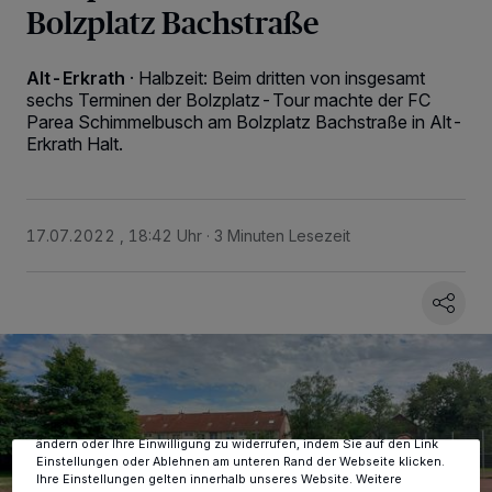
Bolzplatz Bachstraße
Alt-Erkrath
·
Halbzeit: Beim dritten von insgesamt
sechs Terminen der Bolzplatz-Tour machte der FC
Parea Schimmelbusch am Bolzplatz Bachstraße in Alt-
Erkrath Halt.
17.07.2022 , 18:42 Uhr
3 Minuten Lesezeit
Wir und unsere
-Partner speichern und greifen auf
218
personenbezogene Daten wie Browserdaten oder eindeutige
Kennungen auf Ihrem Gerät zu. Durch Auswahl von OK aktivieren Sie
Tracking-Technologien für die unter „Wir und unsere Partner
verarbeiten Daten, um Ihnen Dienste bereitzustellen“ aufgeführten
Zwecke. Wenn Tracker deaktiviert sind, sind manche Inhalte und
Anzeigen möglicherweise nicht mehr so relevant für Sie. Sie können
dieses Menü jederzeit wieder aufrufen, um Ihre Einstellungen zu
ändern oder Ihre Einwilligung zu widerrufen, indem Sie auf den Link
Einstellungen oder Ablehnen am unteren Rand der Webseite klicken.
Ihre Einstellungen gelten innerhalb unseres Website. Weitere