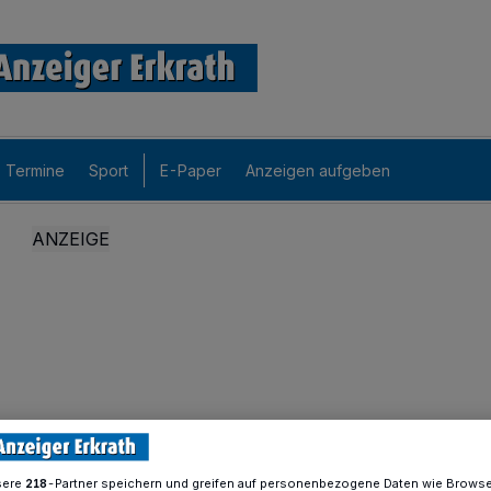
Termine
Sport
E-Paper
Anzeigen aufgeben
sere
-Partner speichern und greifen auf personenbezogene Daten wie Brows
218