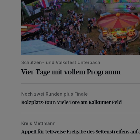
Schützen- und Volksfest Unterbach
Vier Tage mit vollem Programm
Noch zwei Runden plus Finale
Bolzplatz-Tour: Viele Tore am Kalkumer Feld
Bolzplatz-Tour: Viele Tore am Kalkumer Feld
Kreis Mettmann
Appell für teilweise Freigabe des Seitenstreifens auf
Appell für teilweise Freigabe des Seitenstreifens auf 