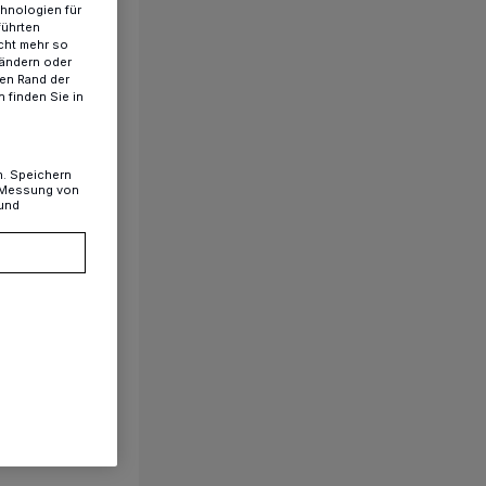
chnologien für
führten
cht mehr so
 ändern oder
ren Rand der
 finden Sie in
n. Speichern
, Messung von
 und