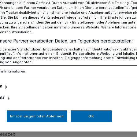
Kennungen auf Ihrem Gerät zu. Durch Auswahl von OK aktivieren Sie Tracking-Te
Wir und unsere Partner verarbeiten Daten, um Ihnen Dienste bereitzustellen“ aufge
n Tracker deaktiviert sind, sind manche Inhalte und Anzeigen möglicherweise ni
r Sie. Sie können dieses Menü jederzeit wieder aufrufen, um Ihre Einstellungen zu
ligung zu widerrufen, indem Sie auf den Link Einstellungen oder Ablehnen am unte
Flüchtlinge unterstützen Hospiz
icken. Ihre Einstellungen gelten innerhalb unseres Website. Weitere Informationen
tenschutzerklärung.
nsere Partner verarbeiten Daten, um Folgendes bereitzustellen:
genauer Standortdaten. Endgeräteeigenschaften zur Identifikation aktiv abfrage
unterstützen Hospiz
griff auf Informationen auf einem Endgerät. Personalisierte Werbung und Inhalte
ung und der Performance von Inhalten, Zielgruppenforschung sowie Entwicklung
ng von Angeboten.
he Informationen
cheidenen Spende möchten wir den
nken", erklärt der interkulturelle
m
 Mohammed Assila, bei der Übergabe einer
utz
Hospiz Hochdahl.
Einstellungen oder Ablehnen
OK
Lesezeit