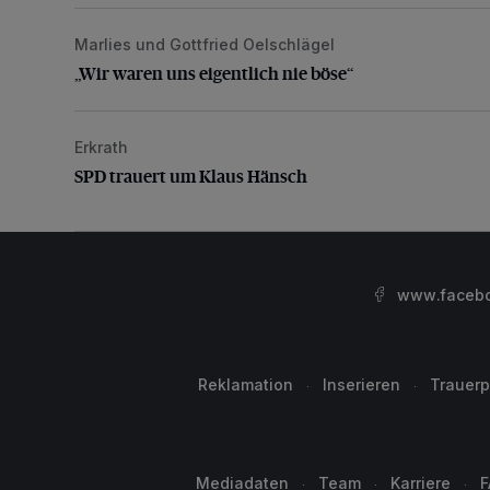
Marlies und Gottfried Oelschlägel
„Wir waren uns eigentlich nie böse“
„Wir waren uns eigentlich nie böse“
Erkrath
SPD trauert um Klaus Hänsch
SPD trauert um Klaus Hänsch
www.facebo
Reklamation
Inserieren
Trauerp
Mediadaten
Team
Karriere
F