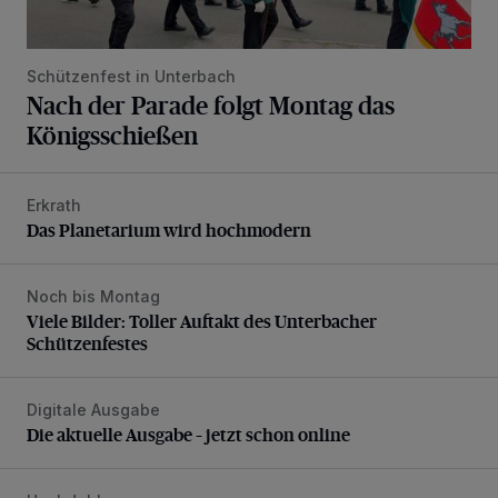
Schützenfest in Unterbach
Nach der Parade folgt Montag das
Königsschießen
Erkrath
Das Planetarium wird hochmodern
Das Planetarium wird hochmodern
Noch bis Montag
Viele Bilder: Toller Auftakt des Unterbacher Schützenfeste
Viele Bilder: Toller Auftakt des Unterbacher
Schützenfestes
Digitale Ausgabe
Die aktuelle Ausgabe – jetzt schon online
Die aktuelle Ausgabe – jetzt schon online