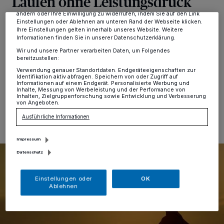
Laufen ohne Leistungsdruck
dieses Menü jederzeit wieder aufrufen, um Ihre Einstellungen zu
ändern oder Ihre Einwilligung zu widerrufen, indem Sie auf den Link
Einstellungen oder Ablehnen am unteren Rand der Webseite klicken.
Hochdahl
·
Der TSV Hochdahl 64 bietet in seinem
Ihre Einstellungen gelten innerhalb unseres Website. Weitere
Fitness- und Gesundheitsstudio, Sedentaler
Informationen finden Sie in unserer Datenschutzerklärung.
Straße107 a, einen neuen Kurs zum Thema Natürliches
Wir und unsere Partner verarbeiten Daten, um Folgendes
Laufen an in Kooperation mit dem KSB Mettmann.
bereitzustellen:
Verwendung genauer Standortdaten. Endgeräteeigenschaften zur
Identifikation aktiv abfragen. Speichern von oder Zugriff auf
Informationen auf einem Endgerät. Personalisierte Werbung und
Inhalte, Messung von Werbeleistung und der Performance von
Inhalten, Zielgruppenforschung sowie Entwicklung und Verbesserung
19.10.2020 , 10:52 Uhr
Eine Minute Lesezeit
von Angeboten.
Ausführliche Informationen
Impressum
Datenschutz
Einstellungen oder
OK
Ablehnen