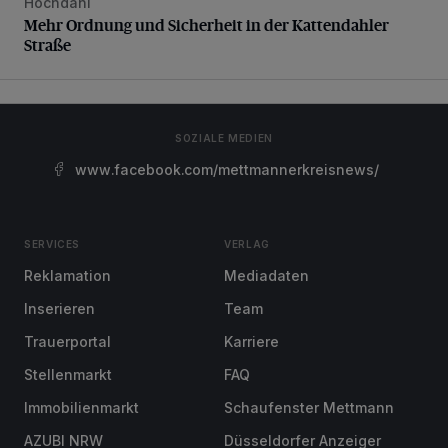
Hochdahl
Mehr Ordnung und Sicherheit in der Kattendahler Straße
Mehr Ordnung und Sicherheit in der Kattendahler
Straße
SOZIALE MEDIEN
www.facebook.com/mettmannerkreisnews/
SERVICES
VERLAG
Reklamation
Mediadaten
Inserieren
Team
Trauerportal
Karriere
Stellenmarkt
FAQ
Immobilienmarkt
Schaufenster Mettmann
AZUBI NRW
Düsseldorfer Anzeiger