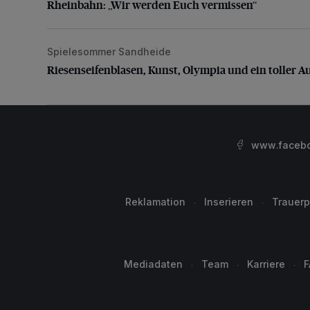
Rheinbahn: „Wir werden Euch vermissen“
Spielesommer Sandheide
Riesenseifenblasen, Kunst, Olympia und ein toller Au
Riesenseifenblasen, Kunst, Olympia und ein toller A
www.facebo
Reklamation
Inserieren
Trauerp
Mediadaten
Team
Karriere
F