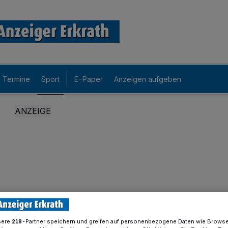
Termine
Sport
E-Paper
Anzeigen aufgeben
sere
-Partner speichern und greifen auf personenbezogene Daten wie Brows
218