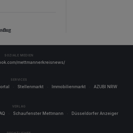
sflug
usflug
SOZIALE MEDIEN
ok.com/mettmannerkreisnews/
SERVICES
ortal
Stellenmarkt
Immobilienmarkt
AZUBI NRW
VERLAG
AQ
Schaufenster Mettmann
Düsseldorfer Anzeiger