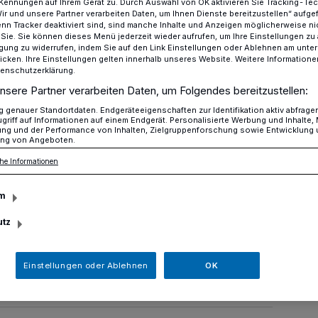
Kennungen auf Ihrem Gerät zu. Durch Auswahl von OK aktivieren Sie Tracking-Te
Wir und unsere Partner verarbeiten Daten, um Ihnen Dienste bereitzustellen“ aufge
n Tracker deaktiviert sind, sind manche Inhalte und Anzeigen möglicherweise ni
r Sie. Sie können dieses Menü jederzeit wieder aufrufen, um Ihre Einstellungen zu
ligung zu widerrufen, indem Sie auf den Link Einstellungen oder Ablehnen am unte
ält sich wieder
icken. Ihre Einstellungen gelten innerhalb unseres Website. Weitere Informationen
tenschutzerklärung.
nsere Partner verarbeiten Daten, um Folgendes bereitzustellen:
enende
genauer Standortdaten. Endgeräteeigenschaften zur Identifikation aktiv abfrage
griff auf Informationen auf einem Endgerät. Personalisierte Werbung und Inhalte
ung und der Performance von Inhalten, Zielgruppenforschung sowie Entwicklung
ath quält sich
ng von Angeboten.
he Informationen
m
utz
n Spiel des letzten Wochenendes sah es
der um einiges schwächer aus.
Einstellungen oder Ablehnen
OK