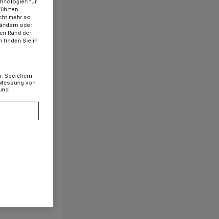
chnologien für
führten
cht mehr so
 ändern oder
ren Rand der
 finden Sie in
n. Speichern
, Messung von
 und