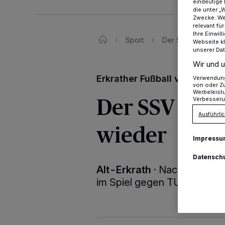
eindeutige 
die unter „
Zwecke. Wen
relevant fü
Ihre Einwil
Sport
Der SSV Erkrath qu
Webseite kl
unserer Da
Wir und u
Erkrather Fußball vom Woch
Verwendung 
von oder Zu
Werbeleist
Der SSV Erkr
Verbesseru
Ausführlic
wieder
Impressu
Datensch
Alt-Erkrath
·
Nach dem gute
im Spiel gegen TUSA 06 wie