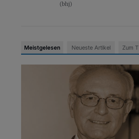
(bhj)
Meistgelesen
Neueste Artikel
Zum 
SPD trauert um Klaus Hänsch