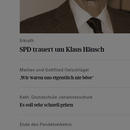
Erkrath
SPD trauert um Klaus Hänsch
Marlies und Gottfried Oelschlägel
„Wir waren uns eigentlich nie böse“
„Wir waren uns eigentlich nie böse“
Kath. Grundschule Johannesschule
Es soll sehr schnell gehen
Es soll sehr schnell gehen
Ende des Pendelverkehrs
Rheinbahn: „Wir werden Euch vermissen“