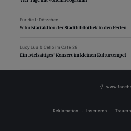
Für die I-Dötzchen
Schulstartaktion der Stadtbibliothek in den Ferien
Schulstartaktion der Stadtbibliothek in den Ferien
Lucy Luu & Cello im Café 28
Ein „vielsaitiges“ Konzert im kleinen Kulturtempel
Ein „vielsaitiges“ Konzert im kleinen Kulturtempel
www.facebo
Reklamation
Inserieren
Trauerp