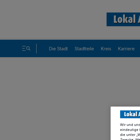
Die Stadt
Stadtteile
Kreis
Karriere
Wir und un
eindeutige 
die unter „
Zwecke. Wen