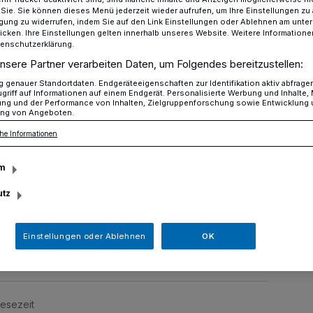
r Sie. Sie können dieses Menü jederzeit wieder aufrufen, um Ihre Einstellungen zu
ligung zu widerrufen, indem Sie auf den Link Einstellungen oder Ablehnen am unte
icken. Ihre Einstellungen gelten innerhalb unseres Website. Weitere Informationen
tenschutzerklärung.
SV Hochdahl
nsere Partner verarbeiten Daten, um Folgendes bereitzustellen:
genauer Standortdaten. Endgeräteeigenschaften zur Identifikation aktiv abfrage
griff auf Informationen auf einem Endgerät. Personalisierte Werbung und Inhalte
ung und der Performance von Inhalten, Zielgruppenforschung sowie Entwicklung
ng von Angeboten.
beim TSV Hochdahl
he Informationen
m
utz
hl lädt diesen Samstag ab 14 Uhr zum
tz-Hoppe-Haus an der Sedentaler Straße
Einstellungen oder Ablehnen
OK
Lesezeit