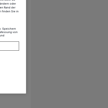
 ändern oder
ren Rand der
 finden Sie in
n. Speichern
, Messung von
 und