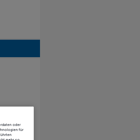
erdaten oder
chnologien für
führten
cht mehr so