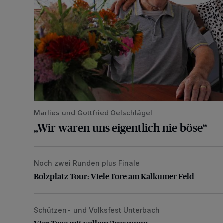
Marlies und Gottfried Oelschlägel
„Wir waren uns eigentlich nie böse“
Noch zwei Runden plus Finale
Bolzplatz-Tour: Viele Tore am Kalkumer Feld
Bolzplatz-Tour: Viele Tore am Kalkumer Feld
Schützen- und Volksfest Unterbach
Vier Tage mit vollem Programm
Vier Tage mit vollem Programm