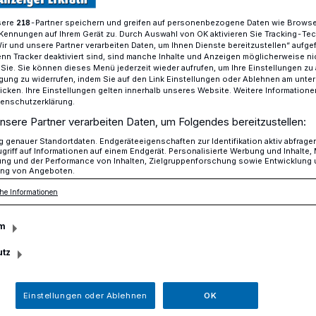
sere
-Partner speichern und greifen auf personenbezogene Daten wie Brows
218
Kennungen auf Ihrem Gerät zu. Durch Auswahl von OK aktivieren Sie Tracking-Te
Wir und unsere Partner verarbeiten Daten, um Ihnen Dienste bereitzustellen“ aufge
er wird Bolzplatzkönig 2022?
n Tracker deaktiviert sind, sind manche Inhalte und Anzeigen möglicherweise ni
r Sie. Sie können dieses Menü jederzeit wieder aufrufen, um Ihre Einstellungen zu
ligung zu widerrufen, indem Sie auf den Link Einstellungen oder Ablehnen am unte
icken. Ihre Einstellungen gelten innerhalb unseres Website. Weitere Informationen
tenschutzerklärung.
ale des beliebten Fußball-
nsere Partner verarbeiten Daten, um Folgendes bereitzustellen:
krath
genauer Standortdaten. Endgeräteeigenschaften zur Identifikation aktiv abfrage
ur: Wer wird
griff auf Informationen auf einem Endgerät. Personalisierte Werbung und Inhalte
ung und der Performance von Inhalten, Zielgruppenforschung sowie Entwicklung
ng von Angeboten.
ig 2022?
he Informationen
m
ädchen und Jungen nahmen während der
utz
latz-Tour des FC Parea Schimmelbusch
aus den einzelnen Standorten in Alt-
Einstellungen oder Ablehnen
OK
rfeldhaus den Bolzplatzkönig 2022