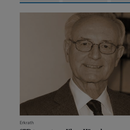
SPD trauert um Klaus Hänsch
Erkrath