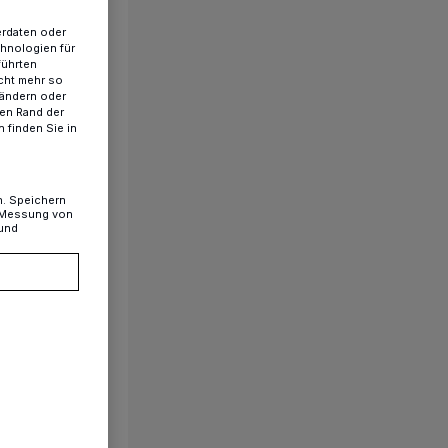
erdaten oder
chnologien für
führten
cht mehr so
 ändern oder
ren Rand der
 finden Sie in
n. Speichern
, Messung von
 und