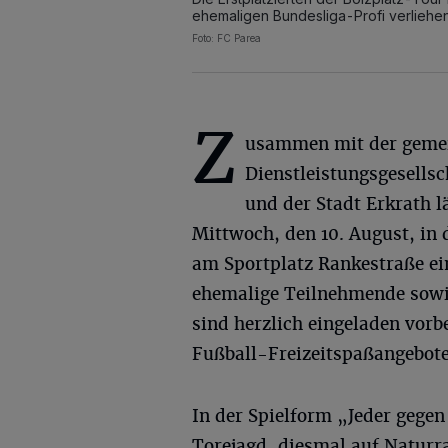
ehemaligen Bundesliga-Profi verliehe
Foto: FC Parea
Z
usammen mit der geme
Dienstleistungsgesells
und der Stadt Erkrath l
Mittwoch, den 10. August, in 
am Sportplatz Rankestraße ein
ehemalige Teilnehmende sowie
sind herzlich eingeladen vor
Fußball-Freizeitspaßangebotes
In der Spielform „Jeder gegen
Torejagd, diesmal auf Naturra