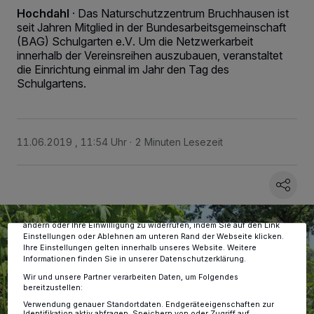
Hochdahl
·
Das Naturschutzzentrum Bruchhausen ist
seit Jahren Mitglied in der Bundesarbeitsgemeinschaft
(BAG) Schulgarten e.V. Um die Netzwerkarbeit
innerhalb der Vereinsreihen auszubauen, veranstaltet
die Einrichtung einmal im Jahr den Tag des
Schulgartens.
Wir und unsere
-Partner speichern und greifen auf
218
11.06.2019 , 11:54 Uhr
2 Minuten Lesezeit
personenbezogene Daten wie Browserdaten oder eindeutige
Kennungen auf Ihrem Gerät zu. Durch Auswahl von OK aktivieren Sie
Tracking-Technologien für die unter „Wir und unsere Partner
verarbeiten Daten, um Ihnen Dienste bereitzustellen“ aufgeführten
Zwecke. Wenn Tracker deaktiviert sind, sind manche Inhalte und
Anzeigen möglicherweise nicht mehr so relevant für Sie. Sie können
dieses Menü jederzeit wieder aufrufen, um Ihre Einstellungen zu
ändern oder Ihre Einwilligung zu widerrufen, indem Sie auf den Link
Einstellungen oder Ablehnen am unteren Rand der Webseite klicken.
Ihre Einstellungen gelten innerhalb unseres Website. Weitere
Informationen finden Sie in unserer Datenschutzerklärung.
Wir und unsere Partner verarbeiten Daten, um Folgendes
bereitzustellen:
Verwendung genauer Standortdaten. Endgeräteeigenschaften zur
Identifikation aktiv abfragen. Speichern von oder Zugriff auf