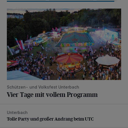
Vier Tage mit vollem Programm
Schützen- und Volksfest Unterbach
Vier Tage mit vollem Programm
Unterbach
Tolle Party und großer Andrang beim UTC
Tolle Party und großer Andrang beim UTC