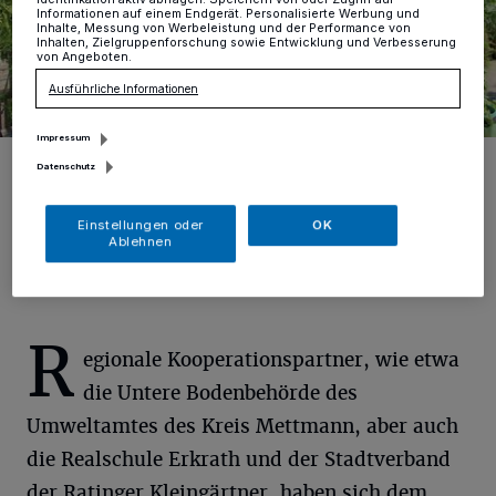
Informationen auf einem Endgerät. Personalisierte Werbung und
Inhalte, Messung von Werbeleistung und der Performance von
Inhalten, Zielgruppenforschung sowie Entwicklung und Verbesserung
von Angeboten.
Ausführliche Informationen
Impressum
Marc und Vildan von der Schulgarten AG der Realschule Erkrath
Datenschutz
präsentieren stolz ihre Pflanzerfolge am Tag des Schulgartens im
Naturschutzzentrum Bruchhausen.
Foto: tb
Einstellungen oder
OK
Ablehnen
R
egionale Kooperationspartner, wie etwa
die Untere Bodenbehörde des
Umweltamtes des Kreis Mettmann, aber auch
die Realschule Erkrath und der Stadtverband
der Ratinger Kleingärtner, haben sich dem