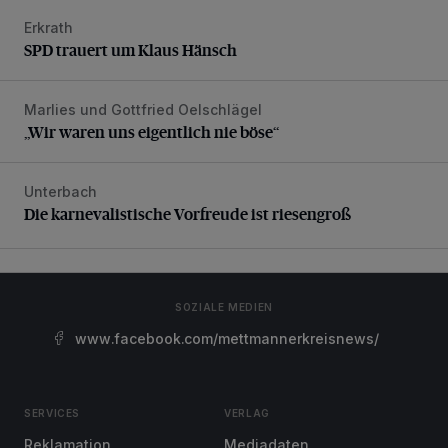
Erkrath
SPD trauert um Klaus Hänsch
SPD trauert um Klaus Hänsch
Marlies und Gottfried Oelschlägel
„Wir waren uns eigentlich nie böse“
„Wir waren uns eigentlich nie böse“
Unterbach
Die karnevalistische Vorfreude ist riesengroß
Die karnevalistische Vorfreude ist riesengroß
SOZIALE MEDIEN
www.facebook.com/mettmannerkreisnews/
SERVICES
VERLAG
Reklamation
Mediadaten