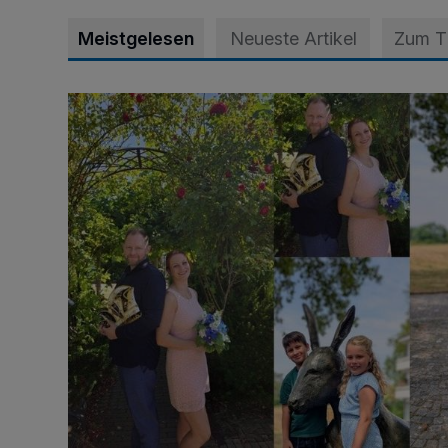
Meistgelesen
Neueste Artikel
Zum 
Die karnevalistische Vorfreude ist riesengroß