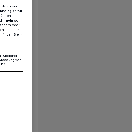
erdaten oder
chnologien für
führten
cht mehr so
t
 ändern oder
ren Rand der
 finden Sie in
n. Speichern
, Messung von
 und