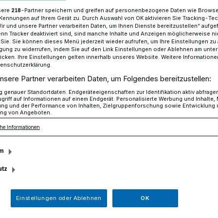
sere
-Partner speichern und greifen auf personenbezogene Daten wie Brows
218
Kennungen auf Ihrem Gerät zu. Durch Auswahl von OK aktivieren Sie Tracking-Te
Wir und unsere Partner verarbeiten Daten, um Ihnen Dienste bereitzustellen“ aufge
n Tracker deaktiviert sind, sind manche Inhalte und Anzeigen möglicherweise ni
eier im Rathaus Christoph Schultz begrüßt 20 neue Bürger der Stad
r Sie. Sie können dieses Menü jederzeit wieder aufrufen, um Ihre Einstellungen zu
ligung zu widerrufen, indem Sie auf den Link Einstellungen oder Ablehnen am unte
icken. Ihre Einstellungen gelten innerhalb unseres Website. Weitere Informationen
tenschutzerklärung.
aus
nsere Partner verarbeiten Daten, um Folgendes bereitzustellen:
genauer Standortdaten. Endgeräteeigenschaften zur Identifikation aktiv abfrage
hultz begrüßt 20
griff auf Informationen auf einem Endgerät. Personalisierte Werbung und Inhalte
ung und der Performance von Inhalten, Zielgruppenforschung sowie Entwicklung
ng von Angeboten.
der Stadt
he Informationen
m
 Christoph Schultz lud zusammen mit den
utz
auftragten Sangari Subramaniam und
tionellen Einbürgerungsfeier ins Rathaus
Einstellungen oder Ablehnen
OK