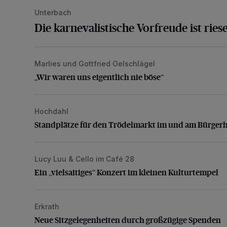
Unterbach
Die karnevalistische Vorfreude ist rie
Marlies und Gottfried Oelschlägel
„Wir waren uns eigentlich nie böse“
„Wir waren uns eigentlich nie böse“
Hochdahl
Standplätze für den Trödelmarkt im und am Bürgerha
Standplätze für den Trödelmarkt im und am Bürger
Lucy Luu & Cello im Café 28
Ein „vielsaitiges“ Konzert im kleinen Kulturtempel
Ein „vielsaitiges“ Konzert im kleinen Kulturtempel
Erkrath
Neue Sitzgelegenheiten durch großzügige Spenden
Neue Sitzgelegenheiten durch großzügige Spenden