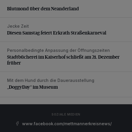
Blutmond über dem Neanderland
Blutmond über dem Neanderland
Jecke Zeit
Diesen Samstag feiert Erkrath Straßenkarneval
Diesen Samstag feiert Erkrath Straßenkarneval
Personalbedingte Anpassung der Öffnungszeiten
Stadtbücherei im Kaiserhof schließt am 21. Dezember früh
Stadtbücherei im Kaiserhof schließt am 21. Dezember
früher
Mit dem Hund durch die Dauerausstellung
„DoggyDay“ im Museum
„DoggyDay“ im Museum
SOZIALE MEDIEN
www.facebook.com/mettmannerkreisnews/