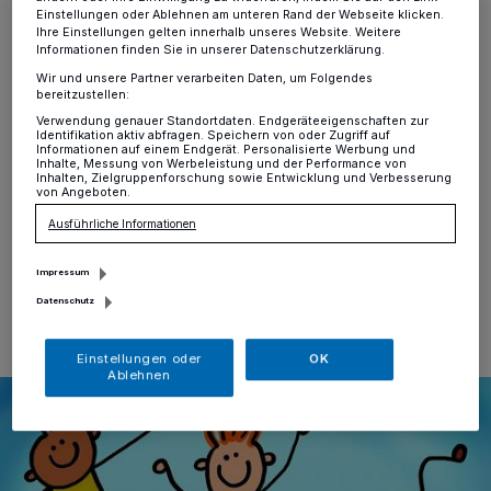
gesucht
Einstellungen oder Ablehnen am unteren Rand der Webseite klicken.
Ihre Einstellungen gelten innerhalb unseres Website. Weitere
Informationen finden Sie in unserer Datenschutzerklärung.
Hochdahl
·
Für das städtische Kinderfest am Sonntag,
Wir und unsere Partner verarbeiten Daten, um Folgendes
bereitzustellen:
den 20. September, von 11 bis 17 Uhr auf dem
Hochdahler Markt sucht der Fachbereich Jugend
Verwendung genauer Standortdaten. Endgeräteeigenschaften zur
Identifikation aktiv abfragen. Speichern von oder Zugriff auf
weiterhin interessierte Schülerinnen und Schüler, die
Informationen auf einem Endgerät. Personalisierte Werbung und
das diesjährige Rahmenprogramm aktiv mitgestalten
Inhalte, Messung von Werbeleistung und der Performance von
Inhalten, Zielgruppenforschung sowie Entwicklung und Verbesserung
und Teil des Bühnenprogramms werden wollen.
von Angeboten.
Ausführliche Informationen
Impressum
01.06.2026 , 16:58 Uhr
Eine Minute Lesezeit
Datenschutz
Einstellungen oder
OK
Ablehnen