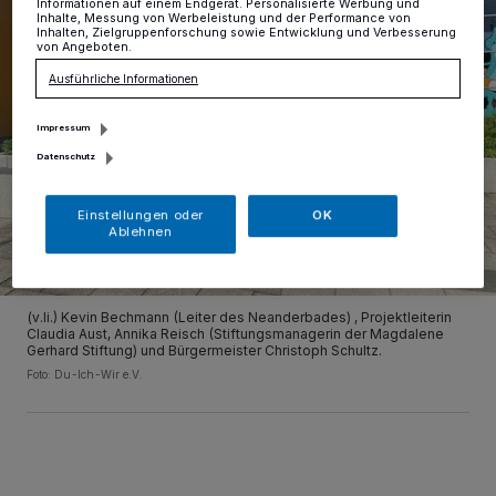
Informationen auf einem Endgerät. Personalisierte Werbung und
Inhalte, Messung von Werbeleistung und der Performance von
Inhalten, Zielgruppenforschung sowie Entwicklung und Verbesserung
von Angeboten.
Ausführliche Informationen
Impressum
Datenschutz
Einstellungen oder
OK
Ablehnen
(v.li.) Kevin Bechmann (Leiter des Neanderbades) , Projektleiterin
Claudia Aust, Annika Reisch (Stiftungsmanagerin der Magdalene
Gerhard Stiftung) und Bürgermeister Christoph Schultz.
Foto: Du-Ich-Wir e.V.