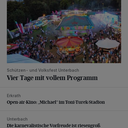
Schützen- und Volksfest Unterbach
Vier Tage mit vollem Programm
Erkrath
Open-air-Kino: „Michael“ im Toni-Turek-Stadion
Open-air-Kino: „Michael“ im Toni-Turek-Stadion
Unterbach
Die karnevalistische Vorfreude ist riesengroß
Die karnevalistische Vorfreude ist riesengroß