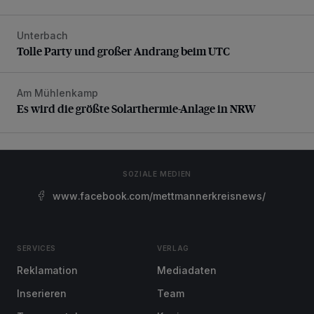
Unterbach
Tolle Party und großer Andrang beim UTC
Tolle Party und großer Andrang beim UTC
Am Mühlenkamp
Es wird die größte Solarthermie-Anlage in NRW
Es wird die größte Solarthermie-Anlage in NRW
SOZIALE MEDIEN
www.facebook.com/mettmannerkreisnews/
SERVICES
VERLAG
Reklamation
Mediadaten
Inserieren
Team