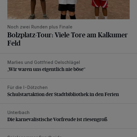
Noch zwei Runden plus Finale
Bolzplatz-Tour: Viele Tore am Kalkumer
Feld
Marlies und Gottfried Oelschlägel
„Wir waren uns eigentlich nie böse“
„Wir waren uns eigentlich nie böse“
Für die I-Dötzchen
Schulstartaktion der Stadtbibliothek in den Ferien
Schulstartaktion der Stadtbibliothek in den Ferien
Unterbach
Die karnevalistische Vorfreude ist riesengroß
Die karnevalistische Vorfreude ist riesengroß