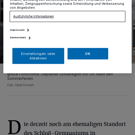
Inhalten, Zielgruppenforschung sowie Entwicklung und Verbesserung
von Angeboten.
Ausführliche Informationen
Impressum
Datenschutz
Einstellungen oder
OK
Ablehnen
Das neue Schuldorf auf dem Sportplatz an der Rankestraße macht
große Fortschritte. Geplanter Schulbeginn vor Ort: Nach den
Sommerferien.
Foto: Stadt Erkrath
D
ie derzeit noch am ehemaligen Standort
des Schloß-Gymnasiums in