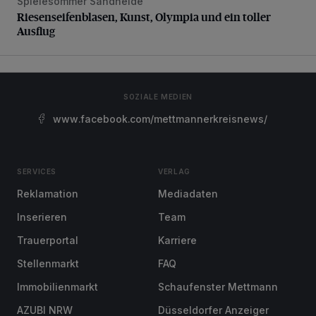
Spielesommer Sandheide
Riesenseifenblasen, Kunst, Olympia und ein toller Ausflug
Riesenseifenblasen, Kunst, Olympia und ein toller
Ausflug
SOZIALE MEDIEN
www.facebook.com/mettmannerkreisnews/
SERVICES
VERLAG
Reklamation
Mediadaten
Inserieren
Team
Trauerportal
Karriere
Stellenmarkt
FAQ
Immobilienmarkt
Schaufenster Mettmann
AZUBI NRW
Düsseldorfer Anzeiger