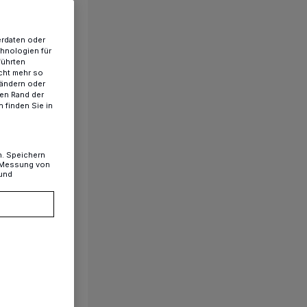
erdaten oder
chnologien für
führten
cht mehr so
 ändern oder
ren Rand der
 finden Sie in
n. Speichern
, Messung von
 und