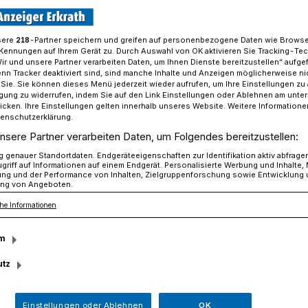
sere
-Partner speichern und greifen auf personenbezogene Daten wie Brows
218
Kennungen auf Ihrem Gerät zu. Durch Auswahl von OK aktivieren Sie Tracking-Te
Stadtrat beschließt vollständigen Neubau der zerstörten Schulen
Wir und unsere Partner verarbeiten Daten, um Ihnen Dienste bereitzustellen“ aufge
n Tracker deaktiviert sind, sind manche Inhalte und Anzeigen möglicherweise ni
r Sie. Sie können dieses Menü jederzeit wieder aufrufen, um Ihre Einstellungen zu
ligung zu widerrufen, indem Sie auf den Link Einstellungen oder Ablehnen am unte
k und Betonkörper verhindern Teillösung
icken. Ihre Einstellungen gelten innerhalb unseres Website. Weitere Informationen
tenschutzerklärung.
chließt
nsere Partner verarbeiten Daten, um Folgendes bereitzustellen:
genauer Standortdaten. Endgeräteeigenschaften zur Identifikation aktiv abfrage
griff auf Informationen auf einem Endgerät. Personalisierte Werbung und Inhalte
n Neubau der
ung und der Performance von Inhalten, Zielgruppenforschung sowie Entwicklung
ng von Angeboten.
chulen
he Informationen
m
utz
g vom 28. Januar hat der Erkrather
lständigen Neubau der durch ein Feuer
m Schulzentrum Rankestraße in Hochdahl
Einstellungen oder Ablehnen
OK