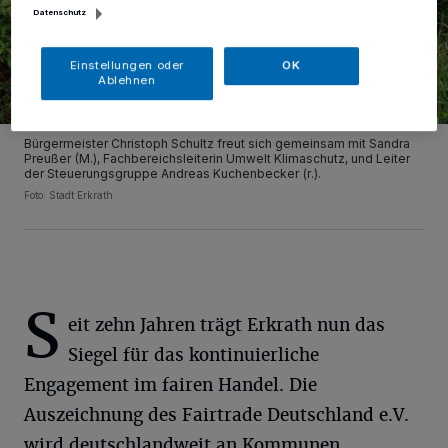
Datenschutz
Einstellungen oder
OK
Ablehnen
Bürgermeister Christoph Schultz freut sich gemeinsam mit Sandra
Preußer (M.), Fachbereichsleiterin Umwelt Klimaschutz, und Leiter
der Steuerungsgruppe Andreas Kuchenbecker (r.).
Foto: Stadt Erkrath
S
eit zehn Jahren trägt Erkrath nun das
Siegel für das kontinuierliche
Engagement im fairen Handel. Die
Auszeichnung des Fairtrade Deutschland e.V.
wird deutschlandweit an Kommunen