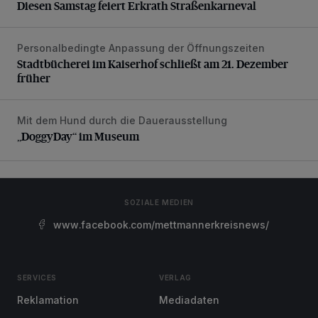
Diesen Samstag feiert Erkrath Straßenkarneval
Personalbedingte Anpassung der Öffnungszeiten
Stadtbücherei im Kaiserhof schließt am 21. Dezember früh
Stadtbücherei im Kaiserhof schließt am 21. Dezember
früher
Mit dem Hund durch die Dauerausstellung
„DoggyDay“ im Museum
„DoggyDay“ im Museum
SOZIALE MEDIEN
www.facebook.com/mettmannerkreisnews/
SERVICES
VERLAG
Reklamation
Mediadaten