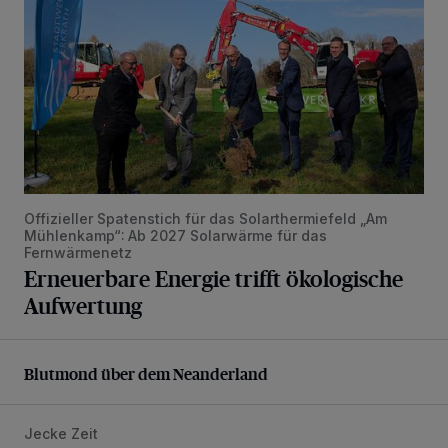
Offizieller Spatenstich für das Solarthermiefeld „Am
Mühlenkamp“: Ab 2027 Solarwärme für das
Fernwärmenetz
Erneuerbare Energie trifft ökologische
Aufwertung
Blutmond über dem Neanderland
Blutmond über dem Neanderland
Jecke Zeit
Diesen Samstag feiert Erkrath Straßenkarneval