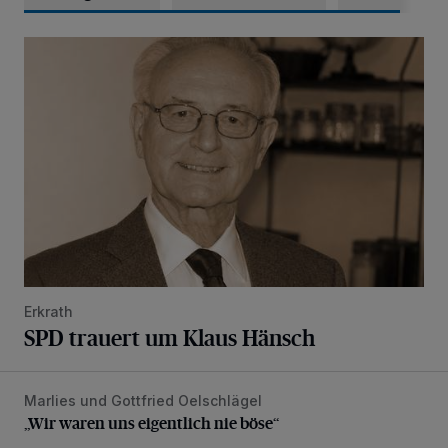
SPD trauert um Klaus Hänsch
Erkrath
SPD trauert um Klaus Hänsch
Marlies und Gottfried Oelschlägel
„Wir waren uns eigentlich nie böse“
„Wir waren uns eigentlich nie böse“