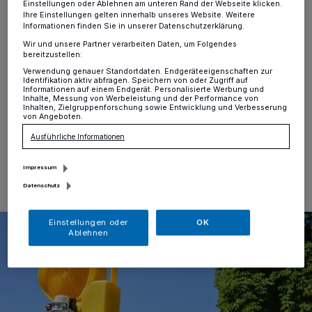
Einstellungen oder Ablehnen am unteren Rand der Webseite klicken.
der Gruitener Straße
Ihre Einstellungen gelten innerhalb unseres Website. Weitere
Informationen finden Sie in unserer Datenschutzerklärung.
Wir und unsere Partner verarbeiten Daten, um Folgendes
Hochdahl
·
Aufgrund von Arbeiten im öffentlichen
bereitzustellen:
Verkehrsraum kommt es bis 29. Mai zu
Verwendung genauer Standortdaten. Endgeräteeigenschaften zur
Verkehrseinschränkungen auf der Gruitener Straße (L
Identifikation aktiv abfragen. Speichern von oder Zugriff auf
357) in Hochdahl.
Informationen auf einem Endgerät. Personalisierte Werbung und
Inhalte, Messung von Werbeleistung und der Performance von
Inhalten, Zielgruppenforschung sowie Entwicklung und Verbesserung
von Angeboten.
Ausführliche Informationen
28.05.2026 , 12:20 Uhr
Eine Minute Lesezeit
Impressum
Datenschutz
Einstellungen oder
OK
Ablehnen