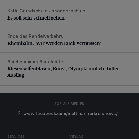
Kath. Grundschule Johannesschule
Es soll sehr schnell gehen
Es soll sehr schnell gehen
Ende des Pendelverkehrs
Rheinbahn: „Wir werden Euch vermissen“
Rheinbahn: „Wir werden Euch vermissen“
Spielesommer Sandheide
Riesenseifenblasen, Kunst, Olympia und ein toller Ausflug
Riesenseifenblasen, Kunst, Olympia und ein toller
Ausflug
SOZIALE MEDIEN
www.facebook.com/mettmannerkreisnews/
SERVICES
VERLAG