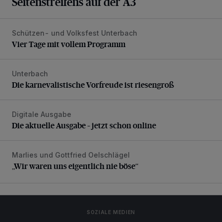
Seitenstreifens auf der A3
Schützen- und Volksfest Unterbach
Vier Tage mit vollem Programm
Vier Tage mit vollem Programm
Unterbach
Die karnevalistische Vorfreude ist riesengroß
Die karnevalistische Vorfreude ist riesengroß
Digitale Ausgabe
Die aktuelle Ausgabe – jetzt schon online
Die aktuelle Ausgabe – jetzt schon online
Marlies und Gottfried Oelschlägel
„Wir waren uns eigentlich nie böse“
„Wir waren uns eigentlich nie böse“
SOZIALE MEDIEN