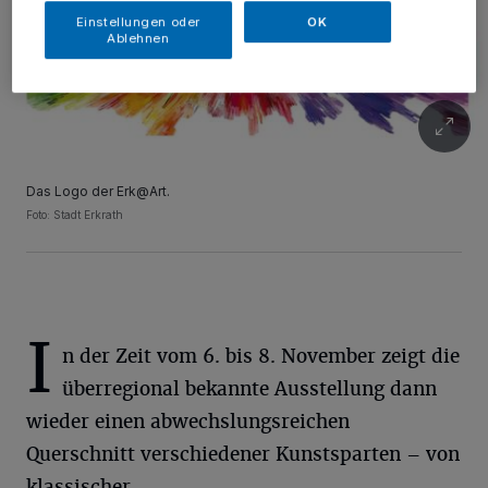
Einstellungen oder
OK
Ablehnen
Das Logo der Erk@Art.
Foto: Stadt Erkrath
I
n der Zeit vom 6. bis 8. November zeigt die
überregional bekannte Ausstellung dann
wieder einen abwechslungsreichen
Querschnitt verschiedener Kunstsparten – von
klassischer