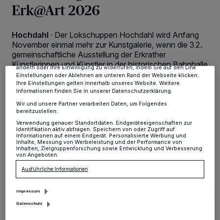
Erk@Art 2026
Wir und unsere
-Partner speichern und greifen auf
218
personenbezogene Daten wie Browserdaten oder eindeutige
Kennungen auf Ihrem Gerät zu. Durch Auswahl von OK aktivieren Sie
Tracking-Technologien für die unter „Wir und unsere Partner
Hochdahl
·
Der Lokschuppen Hochdahl wird Anfang
verarbeiten Daten, um Ihnen Dienste bereitzustellen“ aufgeführten
November einmal mehr zur Kunstgalerie, wenn die 32.
Zwecke. Wenn Tracker deaktiviert sind, sind manche Inhalte und
Anzeigen möglicherweise nicht mehr so relevant für Sie. Sie können
gemeinschaftliche Ausstellung der Erkrather
dieses Menü jederzeit wieder aufrufen, um Ihre Einstellungen zu
Künstlerinnen und Künstler in der historischen Bahnhalle
ändern oder Ihre Einwilligung zu widerrufen, indem Sie auf den Link
stattfindet.
Einstellungen oder Ablehnen am unteren Rand der Webseite klicken.
Ihre Einstellungen gelten innerhalb unseres Website. Weitere
Informationen finden Sie in unserer Datenschutzerklärung.
Wir und unsere Partner verarbeiten Daten, um Folgendes
bereitzustellen:
27.05.2026 , 07:59 Uhr
Eine Minute Lesezeit
Verwendung genauer Standortdaten. Endgeräteeigenschaften zur
Identifikation aktiv abfragen. Speichern von oder Zugriff auf
Informationen auf einem Endgerät. Personalisierte Werbung und
Inhalte, Messung von Werbeleistung und der Performance von
Inhalten, Zielgruppenforschung sowie Entwicklung und Verbesserung
von Angeboten.
Ausführliche Informationen
Impressum
Datenschutz