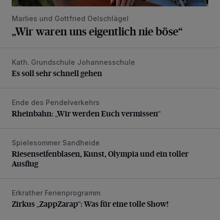
Marlies und Gottfried Oelschlägel
„Wir waren uns eigentlich nie böse“
Kath. Grundschule Johannesschule
Es soll sehr schnell gehen
Es soll sehr schnell gehen
Ende des Pendelverkehrs
Rheinbahn: „Wir werden Euch vermissen“
Rheinbahn: „Wir werden Euch vermissen“
Spielesommer Sandheide
Riesenseifenblasen, Kunst, Olympia und ein toller Ausflug
Riesenseifenblasen, Kunst, Olympia und ein toller
Ausflug
Erkrather Ferienprogramm
Zirkus „ZappZarap“: Was für eine tolle Show!
Zirkus „ZappZarap“: Was für eine tolle Show!