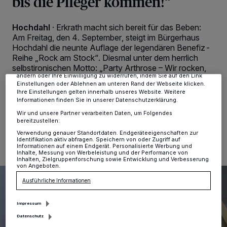
bis die Pfleger kommen!“
Wir und unsere
-Partner speichern und greifen auf
218
personenbezogene Daten wie Browserdaten oder eindeutige
Hochdahl
·
Erkrath macht sich bereit für das Beben:
Kennungen auf Ihrem Gerät zu. Durch Auswahl von OK aktivieren Sie
Tracking-Technologien für die unter „Wir und unsere Partner
Am Freitag, den 4. September, steigt im Bürgerhaus
verarbeiten Daten, um Ihnen Dienste bereitzustellen“ aufgeführten
Hochdahl die neunte Auflage der legendären Benefiz-
Zwecke. Wenn Tracker deaktiviert sind, sind manche Inhalte und
Reihe „Rock am Stock“. Diesmal unter dem herrlich
Anzeigen möglicherweise nicht mehr so relevant für Sie. Sie können
selbstironischen Motto: „Party Arthrose – Wir rocken,
dieses Menü jederzeit wieder aufrufen, um Ihre Einstellungen zu
ändern oder Ihre Einwilligung zu widerrufen, indem Sie auf den Link
bis die Pfleger kommen!“
Einstellungen oder Ablehnen am unteren Rand der Webseite klicken.
Ihre Einstellungen gelten innerhalb unseres Website. Weitere
Informationen finden Sie in unserer Datenschutzerklärung.
Wir und unsere Partner verarbeiten Daten, um Folgendes
08.06.2026 , 15:27 Uhr
Eine Minute Lesezeit
bereitzustellen:
Verwendung genauer Standortdaten. Endgeräteeigenschaften zur
Identifikation aktiv abfragen. Speichern von oder Zugriff auf
Informationen auf einem Endgerät. Personalisierte Werbung und
Inhalte, Messung von Werbeleistung und der Performance von
Inhalten, Zielgruppenforschung sowie Entwicklung und Verbesserung
von Angeboten.
Ausführliche Informationen
Impressum
Datenschutz