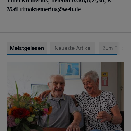
Timo Kremerius, Telefon 02104/44520, E-
Mail
timokremerius@web.de
Meistgelesen
Neueste Artikel
Zum Thema
„Wir waren uns eigentlich nie böse“