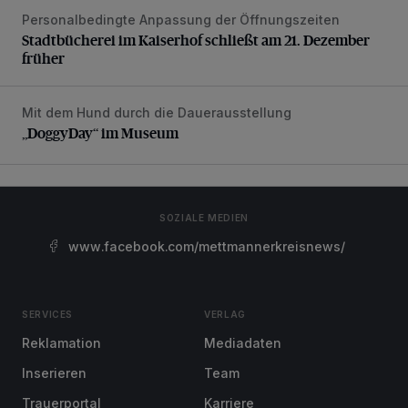
Personalbedingte Anpassung der Öffnungszeiten
Stadtbücherei im Kaiserhof schließt am 21. Dezember früh
Stadtbücherei im Kaiserhof schließt am 21. Dezember
früher
Mit dem Hund durch die Dauerausstellung
„DoggyDay“ im Museum
„DoggyDay“ im Museum
SOZIALE MEDIEN
www.facebook.com/mettmannerkreisnews/
SERVICES
VERLAG
Reklamation
Mediadaten
Inserieren
Team
Trauerportal
Karriere