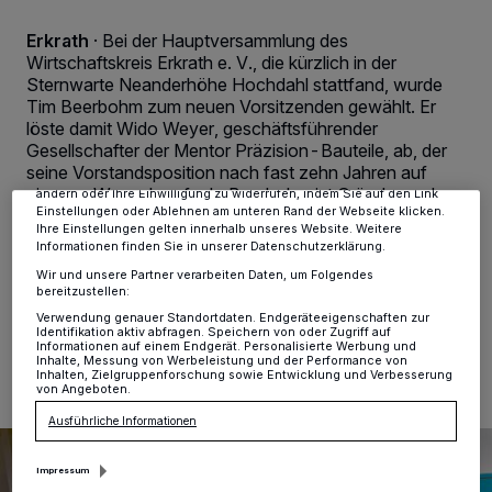
Erkrath
·
Bei der Hauptversammlung des
Wir und unsere
-Partner speichern und greifen auf
218
Wirtschaftskreis Erkrath e. V., die kürzlich in der
personenbezogene Daten wie Browserdaten oder eindeutige
Sternwarte Neanderhöhe Hochdahl stattfand, wurde
Kennungen auf Ihrem Gerät zu. Durch Auswahl von OK aktivieren Sie
Tim Beerbohm zum neuen Vorsitzenden gewählt. Er
Tracking-Technologien für die unter „Wir und unsere Partner
verarbeiten Daten, um Ihnen Dienste bereitzustellen“ aufgeführten
löste damit Wido Weyer, geschäftsführender
Zwecke. Wenn Tracker deaktiviert sind, sind manche Inhalte und
Gesellschafter der Mentor Präzision-Bauteile, ab, der
Anzeigen möglicherweise nicht mehr so relevant für Sie. Sie können
seine Vorstandsposition nach fast zehn Jahren auf
dieses Menü jederzeit wieder aufrufen, um Ihre Einstellungen zu
eigenen Wunsch aufgab. Beerbohm ist Gründer und
ändern oder Ihre Einwilligung zu widerrufen, indem Sie auf den Link
Einstellungen oder Ablehnen am unteren Rand der Webseite klicken.
Inhaber der Factoring Financing & Consulting GmbH mit
Ihre Einstellungen gelten innerhalb unseres Website. Weitere
Sitz in Hochdahl.
Informationen finden Sie in unserer Datenschutzerklärung.
Wir und unsere Partner verarbeiten Daten, um Folgendes
bereitzustellen:
Verwendung genauer Standortdaten. Endgeräteeigenschaften zur
15.05.2025 , 13:49 Uhr
2 Minuten Lesezeit
Identifikation aktiv abfragen. Speichern von oder Zugriff auf
Informationen auf einem Endgerät. Personalisierte Werbung und
Inhalte, Messung von Werbeleistung und der Performance von
Inhalten, Zielgruppenforschung sowie Entwicklung und Verbesserung
von Angeboten.
Ausführliche Informationen
Impressum