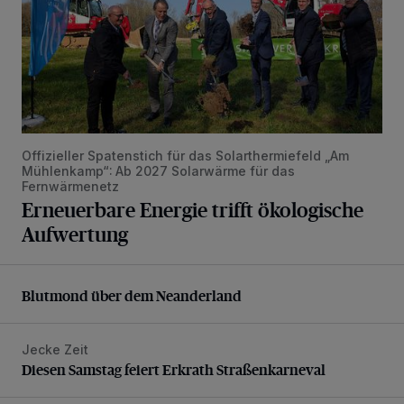
Offizieller Spatenstich für das Solarthermiefeld „Am
Mühlenkamp“: Ab 2027 Solarwärme für das
Fernwärmenetz
Erneuerbare Energie trifft ökologische
Aufwertung
Blutmond über dem Neanderland
Blutmond über dem Neanderland
Jecke Zeit
Diesen Samstag feiert Erkrath Straßenkarneval
Diesen Samstag feiert Erkrath Straßenkarneval