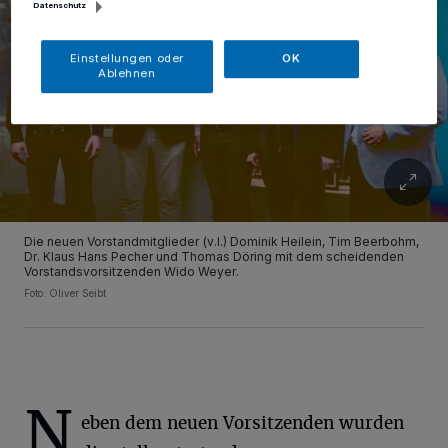
Datenschutz
Einstellungen oder
OK
Ablehnen
Die neuen Vorstandmitglieder (v.l.) Dominik Heilein, Tim Beerbohm,
Dr. Klaus Hans Pecher und Thomas Döring mit dem scheidenden
Vorstandsvorsitzenden Wido Weyer.
Foto: Oliver Seibt
N
eben dem neuen Vorsitzenden wurden