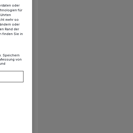
erdaten oder
chnologien für
führten
cht mehr so
 ändern oder
ren Rand der
 finden Sie in
n. Speichern
, Messung von
 und