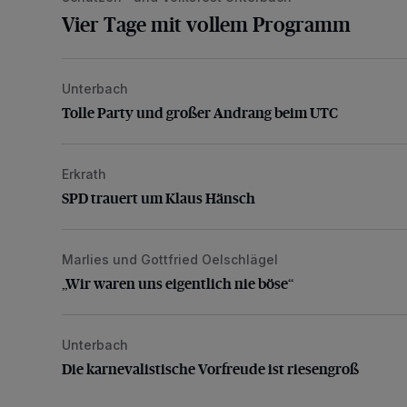
Vier Tage mit vollem Programm
Unterbach
Tolle Party und großer Andrang beim UTC
Tolle Party und großer Andrang beim UTC
Erkrath
SPD trauert um Klaus Hänsch
SPD trauert um Klaus Hänsch
Marlies und Gottfried Oelschlägel
„Wir waren uns eigentlich nie böse“
„Wir waren uns eigentlich nie böse“
Unterbach
Die karnevalistische Vorfreude ist riesengroß
Die karnevalistische Vorfreude ist riesengroß