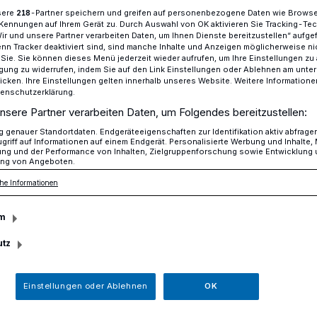
sere
-Partner speichern und greifen auf personenbezogene Daten wie Brows
218
Kennungen auf Ihrem Gerät zu. Durch Auswahl von OK aktivieren Sie Tracking-Te
Wir und unsere Partner verarbeiten Daten, um Ihnen Dienste bereitzustellen“ aufge
n Tracker deaktiviert sind, sind manche Inhalte und Anzeigen möglicherweise ni
u und hilft
r Sie. Sie können dieses Menü jederzeit wieder aufrufen, um Ihre Einstellungen zu
ligung zu widerrufen, indem Sie auf den Link Einstellungen oder Ablehnen am unte
icken. Ihre Einstellungen gelten innerhalb unseres Website. Weitere Informationen
tenschutzerklärung.
 - Umfrage unter Erkraths Schülern
nsere Partner verarbeiten Daten, um Folgendes bereitzustellen:
genauer Standortdaten. Endgeräteeigenschaften zur Identifikation aktiv abfrage
h zu und hilft
griff auf Informationen auf einem Endgerät. Personalisierte Werbung und Inhalte
ung und der Performance von Inhalten, Zielgruppenforschung sowie Entwicklung
ng von Angeboten.
he Informationen
en Olaf, den freundlichen Schneemann aus
“. Nun stattet er den Kindern und
m
en Besuch ab. Dabei ist er auf einer
utz
möchte wissen, wie gut die jungen
recht kommen, denn die Corona-
n so einiges in der Schullandschaft
Einstellungen oder Ablehnen
OK
ommt gleich gut mit Online-Unterricht und