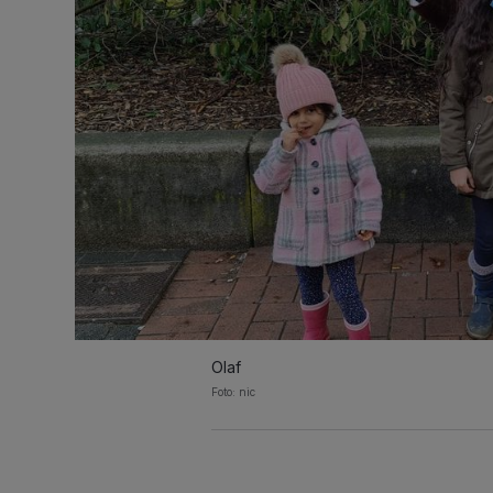
Olaf
Foto: nic