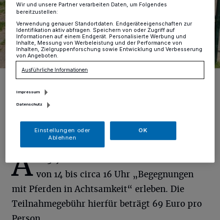
Wir und unsere Partner verarbeiten Daten, um Folgendes
bereitzustellen:
Verwendung genauer Standortdaten. Endgeräteeigenschaften zur
Identifikation aktiv abfragen. Speichern von oder Zugriff auf
Informationen auf einem Endgerät. Personalisierte Werbung und
Inhalte, Messung von Werbeleistung und der Performance von
Inhalten, Zielgruppenforschung sowie Entwicklung und Verbesserung
von Angeboten.
Ausführliche Informationen
Es muss nicht immer Reiten sein – auch vom Boden aus kann man
mit Pferden viel Spaß haben – oder einfach glücklich sein.
Impressum
Foto: Nicole Marschall
Datenschutz
Einstellungen oder
OK
Ablehnen
A
m 3. Juli können Kinder und Erwachsene
von 14 bis circa 16 Uhr „Begegnungen
mit Pferden in Achtsamkeit“ erleben. Die
Teilnahmegebühr hierfür beträgt 69 Euro pro
Person.