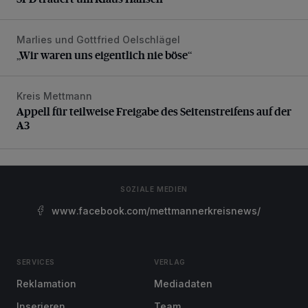
Marlies und Gottfried Oelschlägel
„Wir waren uns eigentlich nie böse“
„Wir waren uns eigentlich nie böse“
Kreis Mettmann
Appell für teilweise Freigabe des Seitenstreifens auf der A
Appell für teilweise Freigabe des Seitenstreifens auf der
A3
SOZIALE MEDIEN
www.facebook.com/mettmannerkreisnews/
SERVICES
VERLAG
Reklamation
Mediadaten
Inserieren
Team