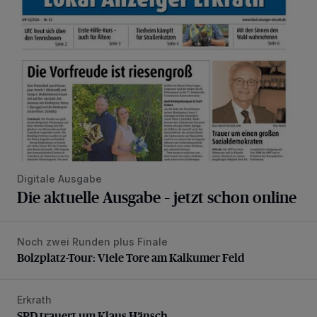
Digitale Ausgabe
Die aktuelle Ausgabe – jetzt schon online
Noch zwei Runden plus Finale
Bolzplatz-Tour: Viele Tore am Kalkumer Feld
Bolzplatz-Tour: Viele Tore am Kalkumer Feld
Erkrath
SPD trauert um Klaus Hänsch
SPD trauert um Klaus Hänsch