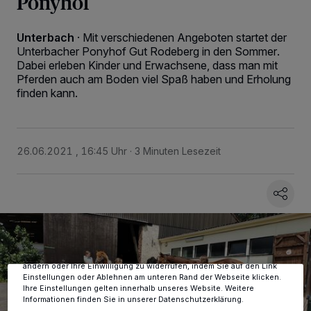
Ponyhof
Unterbach
·
Mit verschiedenen Angeboten startet der
Unterbacher Ponyhof Gut Rodeberg in den Sommer.
Dabei erleben Kinder und Erwachsene, dass man mit
Pferden auch am Boden viel Spaß haben und Erholung
finden kann.
26.06.2021 , 16:45 Uhr
3 Minuten Lesezeit
Wir und unsere
-Partner speichern und greifen auf
218
personenbezogene Daten wie Browserdaten oder eindeutige
Kennungen auf Ihrem Gerät zu. Durch Auswahl von OK aktivieren Sie
Tracking-Technologien für die unter „Wir und unsere Partner
verarbeiten Daten, um Ihnen Dienste bereitzustellen“ aufgeführten
Zwecke. Wenn Tracker deaktiviert sind, sind manche Inhalte und
Anzeigen möglicherweise nicht mehr so relevant für Sie. Sie können
dieses Menü jederzeit wieder aufrufen, um Ihre Einstellungen zu
ändern oder Ihre Einwilligung zu widerrufen, indem Sie auf den Link
Einstellungen oder Ablehnen am unteren Rand der Webseite klicken.
Ihre Einstellungen gelten innerhalb unseres Website. Weitere
Informationen finden Sie in unserer Datenschutzerklärung.