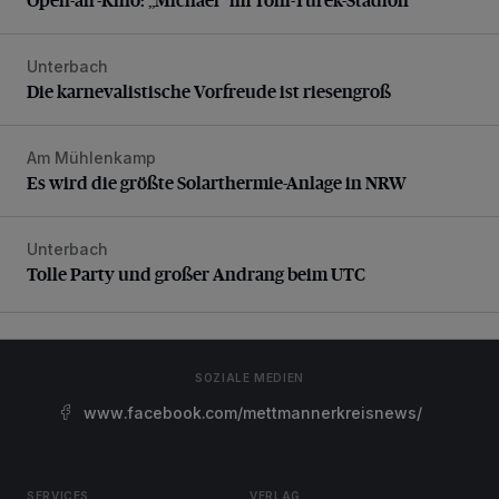
Unterbach
Die karnevalistische Vorfreude ist riesengroß
Die karnevalistische Vorfreude ist riesengroß
Am Mühlenkamp
Es wird die größte Solarthermie-Anlage in NRW
Es wird die größte Solarthermie-Anlage in NRW
Unterbach
Tolle Party und großer Andrang beim UTC
Tolle Party und großer Andrang beim UTC
SOZIALE MEDIEN
www.facebook.com/mettmannerkreisnews/
SERVICES
VERLAG