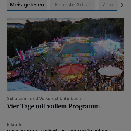
Meistgelesen
Neueste Artikel
Zum Thema
Vier Tage mit vollem Programm
Schützen- und Volksfest Unterbach
Vier Tage mit vollem Programm
Erkrath
Open-air-Kino: „Michael“ im Toni-Turek-Stadion
Open-air-Kino: „Michael“ im Toni-Turek-Stadion