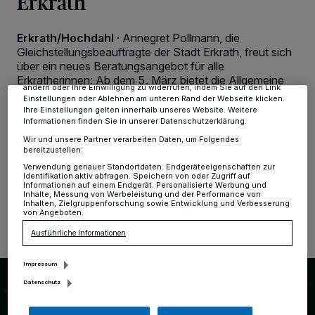
Erkrath
personenbezogene Daten wie Browserdaten oder eindeutige
Kennungen auf Ihrem Gerät zu. Durch Auswahl von OK aktivieren Sie
Tracking-Technologien für die unter „Wir und unsere Partner
Erkrath/Hochdahl
·
Annegret Pollmann, die
verarbeiten Daten, um Ihnen Dienste bereitzustellen“ aufgeführten
Gleichstellungsbeauftragte der Stadt Erkrath, freut sich
Zwecke. Wenn Tracker deaktiviert sind, sind manche Inhalte und
über ein neues Beratungsangebot für alle
Anzeigen möglicherweise nicht mehr so relevant für Sie. Sie können
dieses Menü jederzeit wieder aufrufen, um Ihre Einstellungen zu
Erkratherinnen: Ab dem 5. März bietet die Allgemeine
ändern oder Ihre Einwilligung zu widerrufen, indem Sie auf den Link
Frauenberatungsstelle für den Kreis Mettmann an
Einstellungen oder Ablehnen am unteren Rand der Webseite klicken.
jedem ersten Freitag im Monat von 14 bis 16 Uhr eine
Ihre Einstellungen gelten innerhalb unseres Website. Weitere
Außensprechstunde für frauenspezifische
Informationen finden Sie in unserer Datenschutzerklärung.
Angelegenheiten in Hochdahl an.
Wir und unsere Partner verarbeiten Daten, um Folgendes
bereitzustellen:
Verwendung genauer Standortdaten. Endgeräteeigenschaften zur
Identifikation aktiv abfragen. Speichern von oder Zugriff auf
Informationen auf einem Endgerät. Personalisierte Werbung und
22.02.2021 , 19:08 Uhr
Eine Minute Lesezeit
Inhalte, Messung von Werbeleistung und der Performance von
Inhalten, Zielgruppenforschung sowie Entwicklung und Verbesserung
von Angeboten.
Ausführliche Informationen
Impressum
Datenschutz