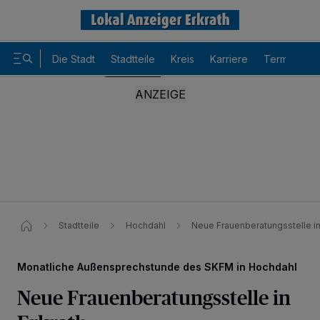
Die Stadt
Stadtteile
Kreis
Karriere
Termine
Stadtteile
Hochdahl
Neue Frauenberatungsstelle in
Monatliche Außensprechstunde des SKFM in Hochdahl
Neue Frauenberatungsstelle in
Wir und unsere
-Partner speichern und greifen auf
218