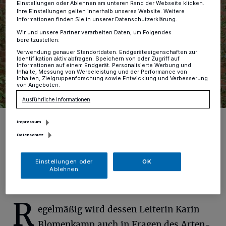
Einstellungen oder Ablehnen am unteren Rand der Webseite klicken.
Ihre Einstellungen gelten innerhalb unseres Website. Weitere
Informationen finden Sie in unserer Datenschutzerklärung.
Wir und unsere Partner verarbeiten Daten, um Folgendes
bereitzustellen:
Verwendung genauer Standortdaten. Endgeräteeigenschaften zur
Identifikation aktiv abfragen. Speichern von oder Zugriff auf
Informationen auf einem Endgerät. Personalisierte Werbung und
Inhalte, Messung von Werbeleistung und der Performance von
Inhalten, Zielgruppenforschung sowie Entwicklung und Verbesserung
von Angeboten.
Ausführliche Informationen
Der neue Vorstand stellt sich vor: Alexander Schulze, Vorsitzender
Impressum
des Vorstands, Michael Funcke-Bartz, Stellvertreter, Prof. Dr. Klaus
R. Lunau (von hinten nach vorn) .
Datenschutz
Foto: Karin Blomenkamp
Einstellungen oder
OK
Ablehnen
R
egelmäßig wird dessen Leiterin Karin
Blomenkamp auch in Fragen des Arten-