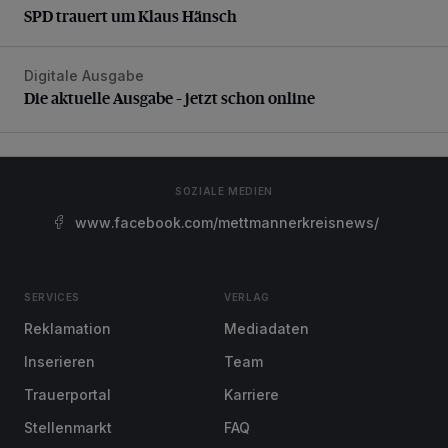
SPD trauert um Klaus Hänsch
Digitale Ausgabe
Die aktuelle Ausgabe – jetzt schon online
Die aktuelle Ausgabe – jetzt schon online
SOZIALE MEDIEN
www.facebook.com/mettmannerkreisnews/
SERVICES
VERLAG
Reklamation
Mediadaten
Inserieren
Team
Trauerportal
Karriere
Stellenmarkt
FAQ