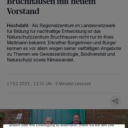
Bruchhausen mit neuem
Vorstand
Hochdahl
·
Als Regionalzentrum im Landesnetzwerk
für Bildung für nachhaltige Entwicklung ist das
Naturschutzzentrum Bruchhausen nicht nur im Kreis
Mettmann bekannt. Erkrather Bürgerinnen und Bürger
kennen es vor allem wegen seiner vielfältigen Angebote
zu Themen wie Gewässerökologie, Biodiversität und
Naturschutz sowie Klimawandel.
17.02.2021 , 12:31 Uhr
3 Minuten Lesezeit
Wir und unsere
-Partner speichern und greifen auf
218
personenbezogene Daten wie Browserdaten oder eindeutige
Kennungen auf Ihrem Gerät zu. Durch Auswahl von OK aktivieren Sie
Tracking-Technologien für die unter „Wir und unsere Partner
verarbeiten Daten, um Ihnen Dienste bereitzustellen“ aufgeführten
Zwecke. Wenn Tracker deaktiviert sind, sind manche Inhalte und
Anzeigen möglicherweise nicht mehr so relevant für Sie. Sie können
dieses Menü jederzeit wieder aufrufen, um Ihre Einstellungen zu
ändern oder Ihre Einwilligung zu widerrufen, indem Sie auf den Link