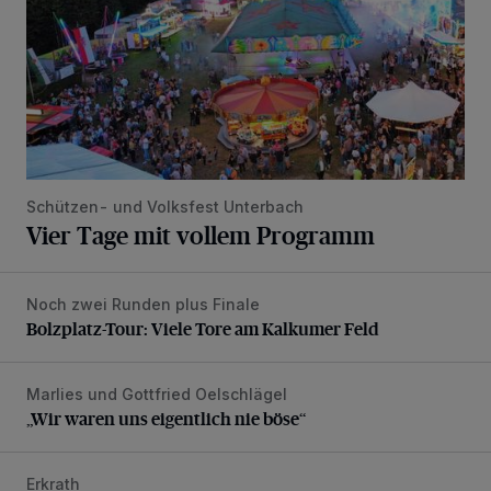
Schützen- und Volksfest Unterbach
Vier Tage mit vollem Programm
Noch zwei Runden plus Finale
Bolzplatz-Tour: Viele Tore am Kalkumer Feld
Bolzplatz-Tour: Viele Tore am Kalkumer Feld
Marlies und Gottfried Oelschlägel
„Wir waren uns eigentlich nie böse“
„Wir waren uns eigentlich nie böse“
Erkrath
SPD trauert um Klaus Hänsch