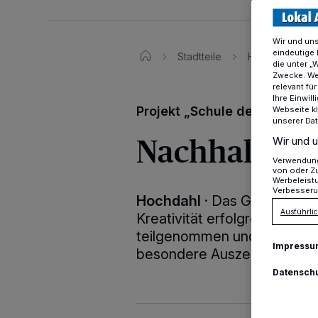
Wir und un
eindeutige 
Stadtteile
Hochdahl
die unter „
Zwecke. Wen
relevant fü
Ihre Einwil
Projekt „Schule der Zukunft“
Webseite kl
unserer Da
Nachhaltigke
Wir und u
Verwendung 
von oder Zu
Werbeleist
Verbesseru
Hochdahl
·
Das Gymnasium 
Ausführlic
Kreativität erfolgreich an 
teilgenommen und darf nun n
Impressu
besondere Auszeichnung offi
Datensch