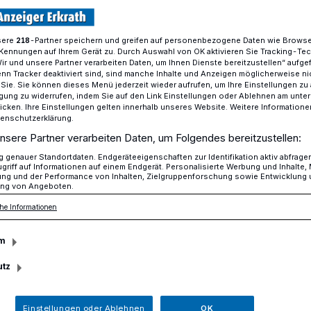
sere
-Partner speichern und greifen auf personenbezogene Daten wie Brows
218
Kennungen auf Ihrem Gerät zu. Durch Auswahl von OK aktivieren Sie Tracking-Te
Der neue Hirte heißt Schäfer
Wir und unsere Partner verarbeiten Daten, um Ihnen Dienste bereitzustellen“ aufge
n Tracker deaktiviert sind, sind manche Inhalte und Anzeigen möglicherweise ni
r Sie. Sie können dieses Menü jederzeit wieder aufrufen, um Ihre Einstellungen zu
ligung zu widerrufen, indem Sie auf den Link Einstellungen oder Ablehnen am unte
icken. Ihre Einstellungen gelten innerhalb unseres Website. Weitere Informationen
tenschutzerklärung.
te heißt Schäfer
nsere Partner verarbeiten Daten, um Folgendes bereitzustellen:
genauer Standortdaten. Endgeräteeigenschaften zur Identifikation aktiv abfrage
griff auf Informationen auf einem Endgerät. Personalisierte Werbung und Inhalte
ung und der Performance von Inhalten, Zielgruppenforschung sowie Entwicklung
ng von Angeboten.
 Namen für einen Pfarrer kann es
he Informationen
iel Schäfer ist der neue „Hirte“ und damit
 von Pfarrer Lutz Martini in der
m
inde Hochdahl.
utz
Einstellungen oder Ablehnen
OK