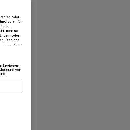
erdaten oder
chnologien für
führten
cht mehr so
 ändern oder
ren Rand der
 finden Sie in
n. Speichern
, Messung von
 und