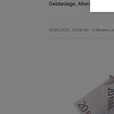
Geldanlage, Altersvorsorge
23.05.2025 , 16:08 Uhr
2 Minuten Le