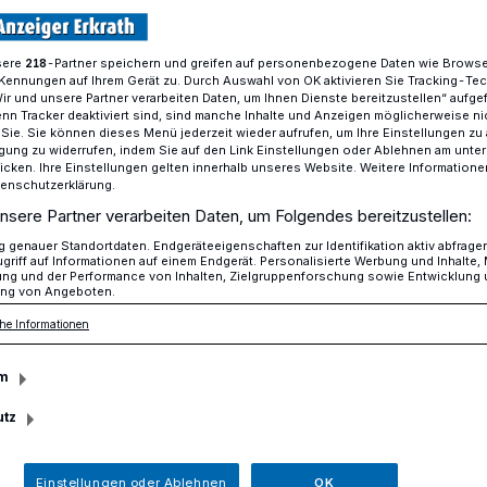
sere
-Partner speichern und greifen auf personenbezogene Daten wie Brows
218
Kennungen auf Ihrem Gerät zu. Durch Auswahl von OK aktivieren Sie Tracking-Te
Kostenfreie VHS-Onlinekurse zu Finanz- und Vorsorgethemen
Wir und unsere Partner verarbeiten Daten, um Ihnen Dienste bereitzustellen“ aufge
n Tracker deaktiviert sind, sind manche Inhalte und Anzeigen möglicherweise ni
r Sie. Sie können dieses Menü jederzeit wieder aufrufen, um Ihre Einstellungen zu
ligung zu widerrufen, indem Sie auf den Link Einstellungen oder Ablehnen am unte
 verschiedene Anlagemöglichkeiten
icken. Ihre Einstellungen gelten innerhalb unseres Website. Weitere Informationen
tenschutzerklärung.
 VHS-Onlinekurse
nsere Partner verarbeiten Daten, um Folgendes bereitzustellen:
genauer Standortdaten. Endgeräteeigenschaften zur Identifikation aktiv abfrage
griff auf Informationen auf einem Endgerät. Personalisierte Werbung und Inhalte
und Vorsorgethemen
ung und der Performance von Inhalten, Zielgruppenforschung sowie Entwicklung
ng von Angeboten.
he Informationen
hule Erkrath hat neben zahlreichen
m
 ausgesuchten Workshops zu Hobby- und
äßig informative Bildungsangebote im
utz
leich drei kostenfreie Online-Vorträge
ressierte ohne Vorkenntnisse in Sachen
Einstellungen oder Ablehnen
OK