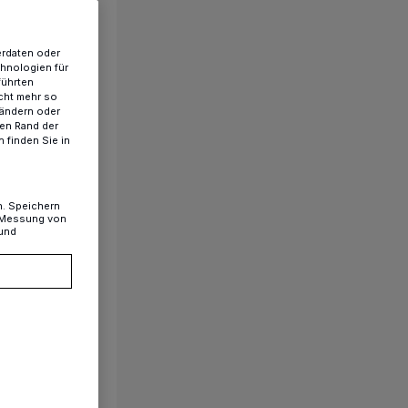
erdaten oder
chnologien für
führten
cht mehr so
 ändern oder
ren Rand der
 finden Sie in
n. Speichern
, Messung von
 und