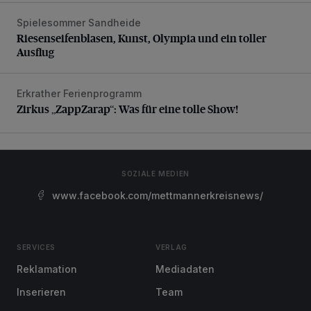
Spielesommer Sandheide
Riesenseifenblasen, Kunst, Olympia und ein toller Ausflug
Riesenseifenblasen, Kunst, Olympia und ein toller
Ausflug
Erkrather Ferienprogramm
Zirkus „ZappZarap“: Was für eine tolle Show!
Zirkus „ZappZarap“: Was für eine tolle Show!
SOZIALE MEDIEN
www.facebook.com/mettmannerkreisnews/
SERVICES
VERLAG
Reklamation
Mediadaten
Inserieren
Team