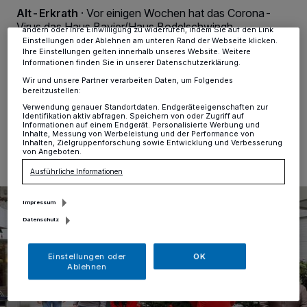
Anzeigen möglicherweise nicht mehr so relevant für Sie. Sie können
Alt-Erkrath
·
Vor einigen Wochen hat das Corona-
dieses Menü jederzeit wieder aufrufen, um Ihre Einstellungen zu
Virus das Haus Bavier/Haus Bodelschwingh
ändern oder Ihre Einwilligung zu widerrufen, indem Sie auf den Link
heimgesucht und dadurch eine komplette Kontaktsperre
Einstellungen oder Ablehnen am unteren Rand der Webseite klicken.
zu den Bewohnern ausgelöst. In der Vorweihnachtszeit
Ihre Einstellungen gelten innerhalb unseres Website. Weitere
Informationen finden Sie in unserer Datenschutzerklärung.
ist das noch bitterer als es sowieso schon ist.
Wir und unsere Partner verarbeiten Daten, um Folgendes
bereitzustellen:
Verwendung genauer Standortdaten. Endgeräteeigenschaften zur
Identifikation aktiv abfragen. Speichern von oder Zugriff auf
10.12.2020 , 13:41 Uhr
Eine Minute Lesezeit
Informationen auf einem Endgerät. Personalisierte Werbung und
Inhalte, Messung von Werbeleistung und der Performance von
Inhalten, Zielgruppenforschung sowie Entwicklung und Verbesserung
von Angeboten.
Ausführliche Informationen
Impressum
Datenschutz
Einstellungen oder
OK
Ablehnen