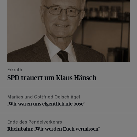
Erkrath
SPD trauert um Klaus Hänsch
Marlies und Gottfried Oelschlägel
„Wir waren uns eigentlich nie böse“
„Wir waren uns eigentlich nie böse“
Ende des Pendelverkehrs
Rheinbahn: „Wir werden Euch vermissen“
Rheinbahn: „Wir werden Euch vermissen“