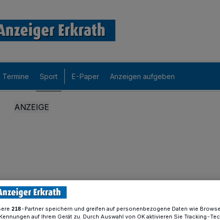
Termine
Sport
E-Paper
Anzeigen aufgeben
sere
-Partner speichern und greifen auf personenbezogene Daten wie Brows
218
Kennungen auf Ihrem Gerät zu. Durch Auswahl von OK aktivieren Sie Tracking-Te