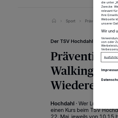
die unter „
Zwecke. Wen
relevant fü
Ihre Einwil
Webseite kl
Sport
Präventionskurs-No
unserer Da
Wir und u
Verwendung 
Der TSV Hochdahl 64 inform
von oder Zu
Werbeleist
Verbesseru
Präventions
Ausführlic
Walking für 
Impressu
Wiedereinste
Datensch
Hochdahl
·
Wer Lust auf Nor
einen Kurs beim TSV Hochd
22. Mai, jeweils von 10.15 