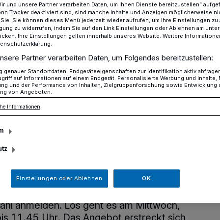
Wir und unsere Partner verarbeiten Daten, um Ihnen Dienste bereitzustellen“ aufge
n Tracker deaktiviert sind, sind manche Inhalte und Anzeigen möglicherweise ni
r Sie. Sie können dieses Menü jederzeit wieder aufrufen, um Ihre Einstellungen zu
ligung zu widerrufen, indem Sie auf den Link Einstellungen oder Ablehnen am unte
icken. Ihre Einstellungen gelten innerhalb unseres Website. Weitere Informationen
rdic Walking für Einsteiger -und Wiedereinsteigerin​
tenschutzerklärung.
nsere Partner verarbeiten Daten, um Folgendes bereitzustellen:
genauer Standortdaten. Endgeräteeigenschaften zur Identifikation aktiv abfrage
iert: Kursbeginn verschoben
griff auf Informationen auf einem Endgerät. Personalisierte Werbung und Inhalte
ung und der Performance von Inhalten, Zielgruppenforschung sowie Entwicklung
ng von Angeboten.
kurs-Nordic
he Informationen
Einsteiger -und
m
igerin
utz
Einstellungen oder Ablehnen
OK
dic Walking hat, der kann sich noch für
ahl anmelden. Los geht es am Mittwoch,
bis 11.45 Uhr. Das Angebot erstreckt sich