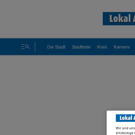
Die Stadt
Stadtteile
Kreis
Karriere
Wir und un
eindeutige 