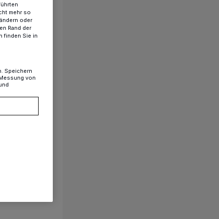
führten
cht mehr so
 ändern oder
ren Rand der
 finden Sie in
n. Speichern
, Messung von
 und