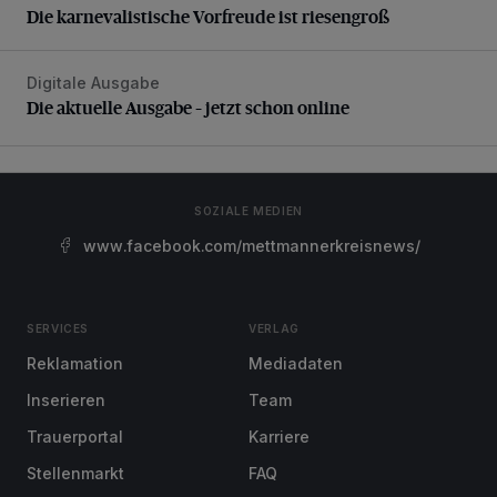
Die karnevalistische Vorfreude ist riesengroß
Digitale Ausgabe
Die aktuelle Ausgabe – jetzt schon online
Die aktuelle Ausgabe – jetzt schon online
SOZIALE MEDIEN
www.facebook.com/mettmannerkreisnews/
SERVICES
VERLAG
Reklamation
Mediadaten
Inserieren
Team
Trauerportal
Karriere
Stellenmarkt
FAQ