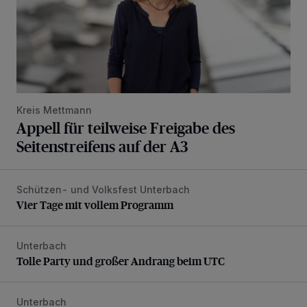
Kreis Mettmann
Appell für teilweise Freigabe des
Seitenstreifens auf der A3
Schützen- und Volksfest Unterbach
Vier Tage mit vollem Programm
Vier Tage mit vollem Programm
Unterbach
Tolle Party und großer Andrang beim UTC
Tolle Party und großer Andrang beim UTC
Unterbach
Die karnevalistische Vorfreude ist riesengroß