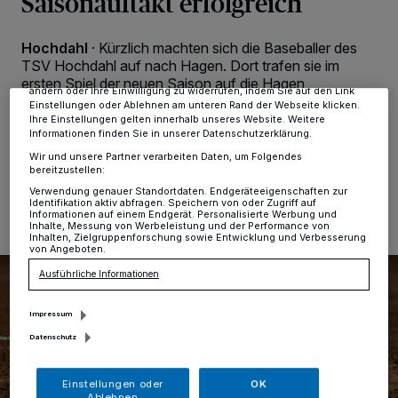
Saisonauftakt erfolgreich
Kennungen auf Ihrem Gerät zu. Durch Auswahl von OK aktivieren Sie
Tracking-Technologien für die unter „Wir und unsere Partner
verarbeiten Daten, um Ihnen Dienste bereitzustellen“ aufgeführten
Hochdahl
·
Kürzlich machten sich die Baseballer des
Zwecke. Wenn Tracker deaktiviert sind, sind manche Inhalte und
Anzeigen möglicherweise nicht mehr so relevant für Sie. Sie können
TSV Hochdahl auf nach Hagen. Dort trafen sie im
dieses Menü jederzeit wieder aufrufen, um Ihre Einstellungen zu
ersten Spiel der neuen Saison auf die Hagen
ändern oder Ihre Einwilligung zu widerrufen, indem Sie auf den Link
Chipmunks.
Einstellungen oder Ablehnen am unteren Rand der Webseite klicken.
Ihre Einstellungen gelten innerhalb unseres Website. Weitere
Informationen finden Sie in unserer Datenschutzerklärung.
Wir und unsere Partner verarbeiten Daten, um Folgendes
bereitzustellen:
02.05.2022 , 09:52 Uhr
Eine Minute Lesezeit
Verwendung genauer Standortdaten. Endgeräteeigenschaften zur
Identifikation aktiv abfragen. Speichern von oder Zugriff auf
Informationen auf einem Endgerät. Personalisierte Werbung und
Inhalte, Messung von Werbeleistung und der Performance von
Inhalten, Zielgruppenforschung sowie Entwicklung und Verbesserung
von Angeboten.
Ausführliche Informationen
Impressum
Datenschutz
Einstellungen oder
OK
Ablehnen