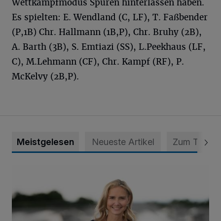
Wettkampfmodus Spuren hinterlassen haben.
Es spielten: E. Wendland (C, LF), T. Faßbender
(P,1B) Chr. Hallmann (1B,P), Chr. Bruhy (2B),
A. Barth (3B), S. Emtiazi (SS), L.Peekhaus (LF,
C), M.Lehmann (CF), Chr. Kampf (RF), P.
McKelvy (2B,P).
Meistgelesen
Neueste Artikel
Zum Thema
Appell für teilweise Freigabe des Seitenstreifens auf der A