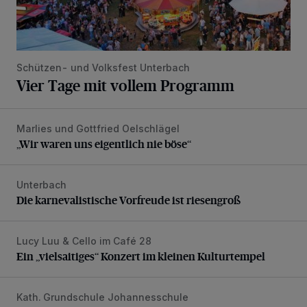
Schützen- und Volksfest Unterbach
Vier Tage mit vollem Programm
Marlies und Gottfried Oelschlägel
„Wir waren uns eigentlich nie böse“
„Wir waren uns eigentlich nie böse“
Unterbach
Die karnevalistische Vorfreude ist riesengroß
Die karnevalistische Vorfreude ist riesengroß
Lucy Luu & Cello im Café 28
Ein „vielsaitiges“ Konzert im kleinen Kulturtempel
Ein „vielsaitiges“ Konzert im kleinen Kulturtempel
Kath. Grundschule Johannesschule
Es soll sehr schnell gehen