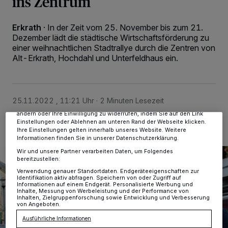
ins Zentrum
Erkrath
·
In der Zeit vom 25. November bis zum 21.
Dezember lädt die städtische Wirtschaftsförderung zu
einer weihnachtlichen Stadtrallye durch die Zentren von
Wir und unsere
-Partner speichern und greifen auf
218
Alt-Erkrath, Hochdahl und Unterfeldhaus ein.
personenbezogene Daten wie Browserdaten oder eindeutige
Kennungen auf Ihrem Gerät zu. Durch Auswahl von OK aktivieren Sie
Tracking-Technologien für die unter „Wir und unsere Partner
verarbeiten Daten, um Ihnen Dienste bereitzustellen“ aufgeführten
Zwecke. Wenn Tracker deaktiviert sind, sind manche Inhalte und
Anzeigen möglicherweise nicht mehr so relevant für Sie. Sie können
25.11.2022 , 11:21 Uhr
2 Minuten Lesezeit
dieses Menü jederzeit wieder aufrufen, um Ihre Einstellungen zu
ändern oder Ihre Einwilligung zu widerrufen, indem Sie auf den Link
Einstellungen oder Ablehnen am unteren Rand der Webseite klicken.
Ihre Einstellungen gelten innerhalb unseres Website. Weitere
Informationen finden Sie in unserer Datenschutzerklärung.
Wir und unsere Partner verarbeiten Daten, um Folgendes
bereitzustellen:
Verwendung genauer Standortdaten. Endgeräteeigenschaften zur
Identifikation aktiv abfragen. Speichern von oder Zugriff auf
Informationen auf einem Endgerät. Personalisierte Werbung und
Inhalte, Messung von Werbeleistung und der Performance von
Inhalten, Zielgruppenforschung sowie Entwicklung und Verbesserung
von Angeboten.
Ausführliche Informationen