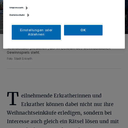
Impressum
Datenschutz
Einstellungen oder
OK
Ablehnen
Citymanagerin Katharina Salzburg (l.) und Dorothea Mittemeyer (r.)
von der städtischen Wirtschaftsförderung präsentieren den
Neandertaler „Keulchen“, der im Zentrum des weihnachtlichen
Gewinnspiels steht.
Foto: Stadt Erkrath
T
eilnehmende Erkratherinnen und
Erkrather können dabei nicht nur ihre
Weihnachtseinkäufe erledigen, sondern bei
Interesse auch gleich ein Rätsel lösen und mit