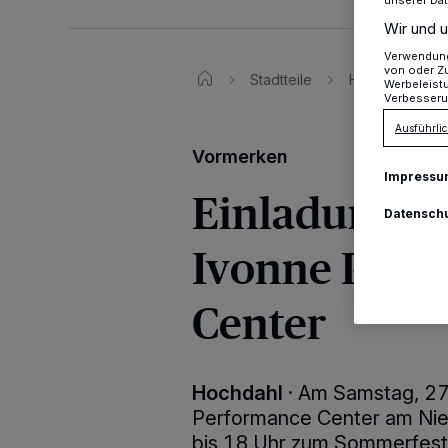
Wir und u
Verwendung 
von oder Zu
Stadtteile
Hochdahl
Werbeleist
Verbesseru
Ausführlic
Vormerken
Impressu
Einladung z
Datensch
Ivonne Pete
Center
Hochdahl
·
Am Samstag, 27.
Performance Center am Nie
bis 18 Uhr zum Sommerfest 