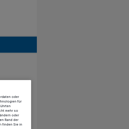
erdaten oder
chnologien für
führten
cht mehr so
 ändern oder
ren Rand der
 finden Sie in