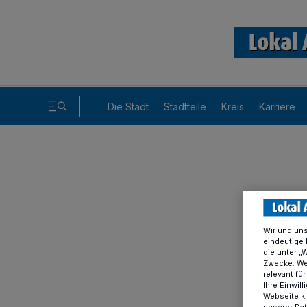
Die Stadt
Stadtteile
Kreis
Karriere
Wir und un
eindeutige 
die unter „
Zwecke. Wen
relevant fü
Ihre Einwil
Webseite kl
unserer Da