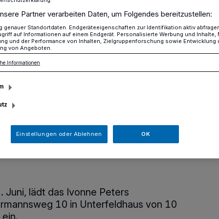
nsere Partner verarbeiten Daten, um Folgendes bereitzustellen:
genauer Standortdaten. Endgeräteeigenschaften zur Identifikation aktiv abfrage
griff auf Informationen auf einem Endgerät. Personalisierte Werbung und Inhalte
Einladung zum Sommerfest im Ivonne Peters Performance Center
ung und der Performance von Inhalten, Zielgruppenforschung sowie Entwicklung
ng von Angeboten.
he Informationen
m
um Sommerfest im
utz
rs Performance
Einstellungen oder Ablehnen
OK
 Juni, lädt das Ivonne Peters
rmannsweg 10 in Unterfeldhaus von 10
ein.