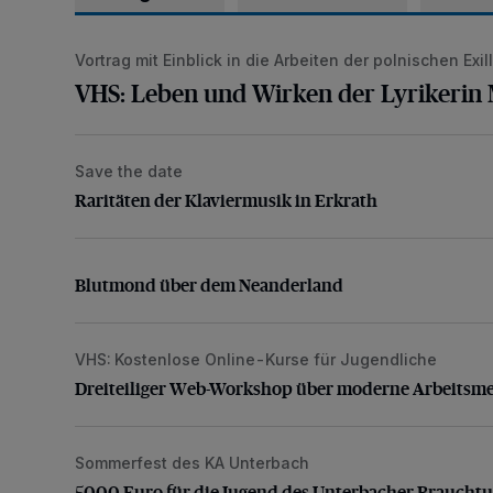
Vortrag mit Einblick in die Arbeiten der polnischen Exill
VHS: Leben und Wirken der Lyrikerin Mascha Kaléko
VHS: Leben und Wirken der Lyrikerin
Save the date
Raritäten der Klaviermusik in Erkrath
Raritäten der Klaviermusik in Erkrath
Blutmond über dem Neanderland
Blutmond über dem Neanderland
VHS: Kostenlose Online-Kurse für Jugendliche
Dreiteiliger Web-Workshop über moderne Arbeitsm
Dreiteiliger Web-Workshop über moderne Arbeitsm
Sommerfest des KA Unterbach
5000 Euro für die Jugend des Unterbacher Braucht
5000 Euro für die Jugend des Unterbacher Braucht