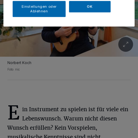
Einstellungen oder
OK
Ablehnen
Norbert Koch
Foto: nic
E
in Instrument zu spielen ist für viele ein
Lebenswunsch. Warum nicht diesen
Wunsch erfüllen? Kein Vorspielen,
musikalische Kenntnisse sind nicht