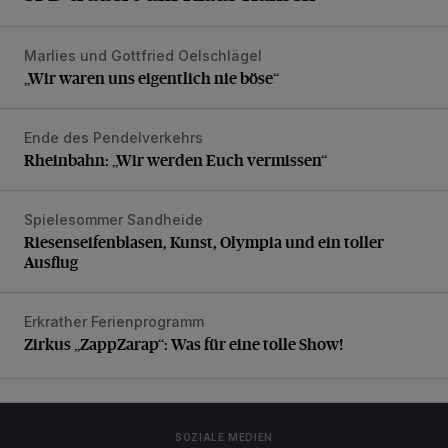
Marlies und Gottfried Oelschlägel
„Wir waren uns eigentlich nie böse“
„Wir waren uns eigentlich nie böse“
Ende des Pendelverkehrs
Rheinbahn: „Wir werden Euch vermissen“
Rheinbahn: „Wir werden Euch vermissen“
Spielesommer Sandheide
Riesenseifenblasen, Kunst, Olympia und ein toller Ausflug
Riesenseifenblasen, Kunst, Olympia und ein toller
Ausflug
Erkrather Ferienprogramm
Zirkus „ZappZarap“: Was für eine tolle Show!
Zirkus „ZappZarap“: Was für eine tolle Show!
SOZIALE MEDIEN