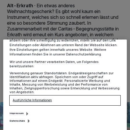
Wir und unsere
-Partner speichern und greifen auf
218
Alt-Erkrath
·
Ein etwas anderes
personenbezogene Daten wie Browserdaten oder eindeutige
Weihnachtsgeschenk? Es gibt wohl kaum ein
Kennungen auf Ihrem Gerät zu. Durch Auswahl von OK aktivieren Sie
Instrument, welches sich so schnell erlernen lässt und
Tracking-Technologien für die unter „Wir und unsere Partner
verarbeiten Daten, um Ihnen Dienste bereitzustellen“ aufgeführten
eine so besondere Stimmung zaubert. In
Zwecke. Wenn Tracker deaktiviert sind, sind manche Inhalte und
Zusammenarbeit mit der Caritas-Begegnungsstätte in
Anzeigen möglicherweise nicht mehr so relevant für Sie. Sie können
Erkrath wird erneut ein Kurs angeboten, in welchem
dieses Menü jederzeit wieder aufrufen, um Ihre Einstellungen zu
jede und jeder am Ende mindestens zehn Lieder auf der
ändern oder Ihre Einwilligung zu widerrufen, indem Sie auf den Link
Einstellungen oder Ablehnen am unteren Rand der Webseite klicken.
Ukulele begleiten kann und an jedem Geburtstag ein
Ihre Einstellungen gelten innerhalb unseres Website. Weitere
Ständchen mit der Ukulele gespielt wird. Garantiert.
Informationen finden Sie in unserer Datenschutzerklärung.
Wir und unsere Partner verarbeiten Daten, um Folgendes
bereitzustellen:
Verwendung genauer Standortdaten. Endgeräteeigenschaften zur
06.12.2023 , 09:45 Uhr
Eine Minute Lesezeit
Identifikation aktiv abfragen. Speichern von oder Zugriff auf
Informationen auf einem Endgerät. Personalisierte Werbung und
Inhalte, Messung von Werbeleistung und der Performance von
Inhalten, Zielgruppenforschung sowie Entwicklung und Verbesserung
von Angeboten.
Ausführliche Informationen
Impressum
Datenschutz