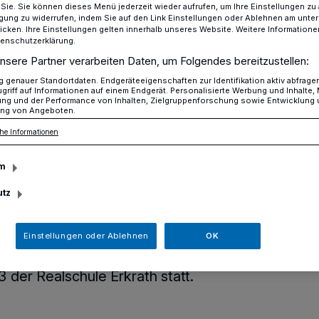
r Sie. Sie können dieses Menü jederzeit wieder aufrufen, um Ihre Einstellungen zu
ligung zu widerrufen, indem Sie auf den Link Einstellungen oder Ablehnen am unte
icken. Ihre Einstellungen gelten innerhalb unseres Website. Weitere Informationen
tenschutzerklärung.
Klassentreffen des Abschlussjahrgangs 1973​
nsere Partner verarbeiten Daten, um Folgendes bereitzustellen:
genauer Standortdaten. Endgeräteeigenschaften zur Identifikation aktiv abfrage
griff auf Informationen auf einem Endgerät. Personalisierte Werbung und Inhalte
ung und der Performance von Inhalten, Zielgruppenforschung sowie Entwicklung
ssjahrgangs 1973
ng von Angeboten.
he Informationen
nnerungen
m
utz
Einstellungen oder Ablehnen
OK
er fand im Erkrather Brauhaus „Zum
assentreffen zum 50. Jahrestag des
der Realschule Erkrath statt.