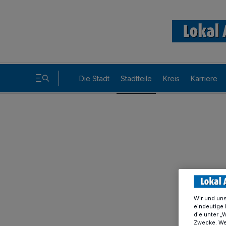
Die Stadt
Stadtteile
Kreis
Karriere
Wir und un
eindeutige 
die unter „
Zwecke. Wen