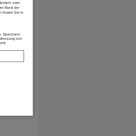
 ändern oder
ren Rand der
 finden Sie in
n. Speichern
, Messung von
 und