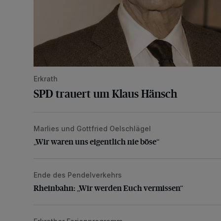
Erkrath
SPD trauert um Klaus Hänsch
Marlies und Gottfried Oelschlägel
„Wir waren uns eigentlich nie böse“
„Wir waren uns eigentlich nie böse“
Ende des Pendelverkehrs
Rheinbahn: „Wir werden Euch vermissen“
Rheinbahn: „Wir werden Euch vermissen“