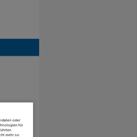
erdaten oder
chnologien für
führten
cht mehr so