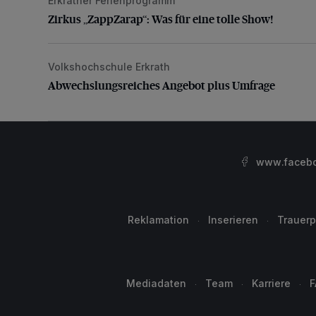
Erkrather Ferienprogramm
Zirkus „ZappZarap“: Was für eine tolle Show!
Zirkus „ZappZarap“: Was für eine tolle Show!
Volkshochschule Erkrath
Abwechslungsreiches Angebot plus Umfrage
Abwechslungsreiches Angebot plus Umfrage
www.facebo
Reklamation
Inserieren
Trauerp
Mediadaten
Team
Karriere
F