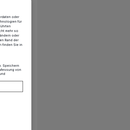
erdaten oder
chnologien für
 Floorball​
führten
cht mehr so
 ändern oder
ren Rand der
 finden Sie in
n. Speichern
, Messung von
 und