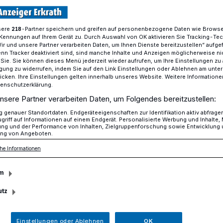
sere
-Partner speichern und greifen auf personenbezogene Daten wie Brows
218
Kennungen auf Ihrem Gerät zu. Durch Auswahl von OK aktivieren Sie Tracking-Te
s TSV Hochdahl triumphieren bei den Deutschen Meisterschaften im
Wir und unsere Partner verarbeiten Daten, um Ihnen Dienste bereitzustellen“ aufge
n Tracker deaktiviert sind, sind manche Inhalte und Anzeigen möglicherweise ni
r Sie. Sie können dieses Menü jederzeit wieder aufrufen, um Ihre Einstellungen zu
ligung zu widerrufen, indem Sie auf den Link Einstellungen oder Ablehnen am unte
icken. Ihre Einstellungen gelten innerhalb unseres Website. Weitere Informationen
tenschutzerklärung.
nen des TSV
nsere Partner verarbeiten Daten, um Folgendes bereitzustellen:
genauer Standortdaten. Endgeräteeigenschaften zur Identifikation aktiv abfrage
griff auf Informationen auf einem Endgerät. Personalisierte Werbung und Inhalte
iumphieren bei den
ung und der Performance von Inhalten, Zielgruppenforschung sowie Entwicklung
ng von Angeboten.
eisterschaften im
he Informationen
m
utz
Einstellungen oder Ablehnen
OK