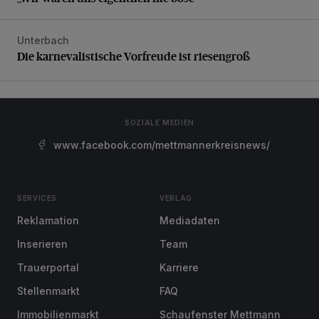
Unterbach
Die karnevalistische Vorfreude ist riesengroß
Die karnevalistische Vorfreude ist riesengroß
SOZIALE MEDIEN
www.facebook.com/mettmannerkreisnews/
SERVICES
VERLAG
Reklamation
Mediadaten
Inserieren
Team
Trauerportal
Karriere
Stellenmarkt
FAQ
Immobilienmarkt
Schaufenster Mettmann