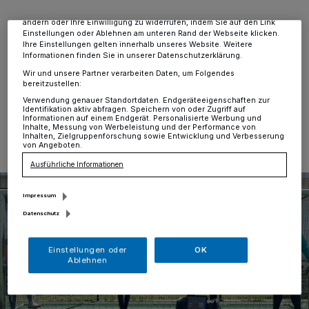
Anzeigen möglicherweise nicht mehr so relevant für Sie. Sie können
dieses Menü jederzeit wieder aufrufen, um Ihre Einstellungen zu
ändern oder Ihre Einwilligung zu widerrufen, indem Sie auf den Link
Hochdahl
·
Trotz der anhaltenden Coronapandemie
Einstellungen oder Ablehnen am unteren Rand der Webseite klicken.
gibt es Freude bei den Damen des SC Rhenania
Ihre Einstellungen gelten innerhalb unseres Website. Weitere
Hochdahl.
Informationen finden Sie in unserer Datenschutzerklärung.
Wir und unsere Partner verarbeiten Daten, um Folgendes
bereitzustellen:
Verwendung genauer Standortdaten. Endgeräteeigenschaften zur
Identifikation aktiv abfragen. Speichern von oder Zugriff auf
26.04.2021 , 19:05 Uhr
Eine Minute Lesezeit
Informationen auf einem Endgerät. Personalisierte Werbung und
Inhalte, Messung von Werbeleistung und der Performance von
Inhalten, Zielgruppenforschung sowie Entwicklung und Verbesserung
von Angeboten.
Ausführliche Informationen
Impressum
Datenschutz
Einstellungen oder
OK
Ablehnen