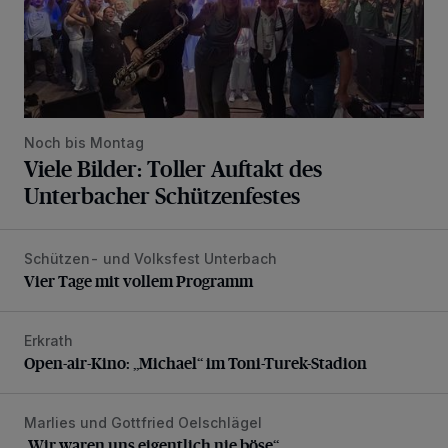
Noch bis Montag
Viele Bilder: Toller Auftakt des
Unterbacher Schützenfestes
Schützen- und Volksfest Unterbach
Vier Tage mit vollem Programm
Vier Tage mit vollem Programm
Erkrath
Open-air-Kino: „Michael“ im Toni-Turek-Stadion
Open-air-Kino: „Michael“ im Toni-Turek-Stadion
Marlies und Gottfried Oelschlägel
„Wir waren uns eigentlich nie böse“
„Wir waren uns eigentlich nie böse“