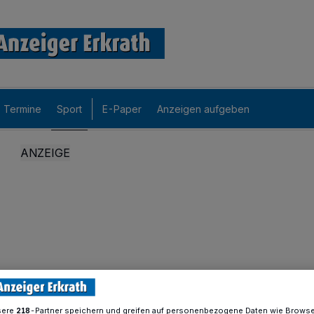
Termine
Sport
E-Paper
Anzeigen aufgeben
sere
-Partner speichern und greifen auf personenbezogene Daten wie Brows
218