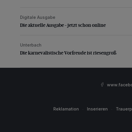
Digitale Ausgabe
Die aktuelle Ausgabe – jetzt schon online
Die aktuelle Ausgabe – jetzt schon online
Unterbach
Die karnevalistische Vorfreude ist riesengroß
Die karnevalistische Vorfreude ist riesengroß
www.facebo
Reklamation
Inserieren
Trauerp