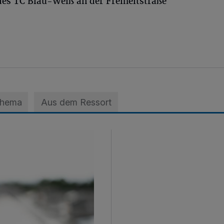
 des TC Blau-Weiß an der Freiheitstraße
Thema
Aus dem Ressort
 der A3