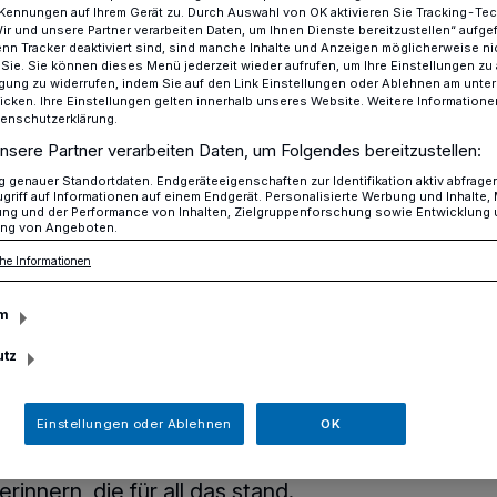
Kennungen auf Ihrem Gerät zu. Durch Auswahl von OK aktivieren Sie Tracking-Te
Wir und unsere Partner verarbeiten Daten, um Ihnen Dienste bereitzustellen“ aufge
n Tracker deaktiviert sind, sind manche Inhalte und Anzeigen möglicherweise ni
r Sie. Sie können dieses Menü jederzeit wieder aufrufen, um Ihre Einstellungen zu
ligung zu widerrufen, indem Sie auf den Link Einstellungen oder Ablehnen am unte
im TC Blau-Weiß Erkrath mit neuem Namen
icken. Ihre Einstellungen gelten innerhalb unseres Website. Weitere Informationen
tenschutzerklärung.
nsere Partner verarbeiten Daten, um Folgendes bereitzustellen:
ochenende
genauer Standortdaten. Endgeräteeigenschaften zur Identifikation aktiv abfrage
griff auf Informationen auf einem Endgerät. Personalisierte Werbung und Inhalte
ade“ im TC Blau-
ung und der Performance von Inhalten, Zielgruppenforschung sowie Entwicklung
ng von Angeboten.
he Informationen
h mit neuem
m
utz
Einstellungen oder Ablehnen
OK
okal“ soll für die Kinder in Erkrath für
mgeist, Sportsgeist und Fairness stehen
erinnern, die für all das stand.