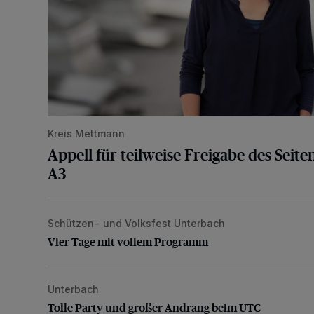
Kreis Mettmann
Appell für teilweise Freigabe des Seite
A3
Schützen- und Volksfest Unterbach
Vier Tage mit vollem Programm
Vier Tage mit vollem Programm
Unterbach
Tolle Party und großer Andrang beim UTC
Tolle Party und großer Andrang beim UTC