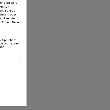
chnologien für
führten
cht mehr so
 ändern oder
ren Rand der
 finden Sie in
n. Speichern
, Messung von
 und