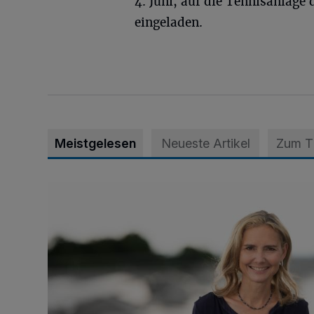
4. Juni, auf die Tennisanlage
eingeladen.
Meistgelesen
Neueste Artikel
Zum 
Appell für teilweise Freigabe des Seitenstreifens auf