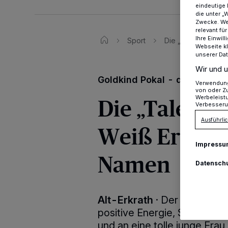
eindeutige 
die unter „
Zwecke. Wen
relevant fü
Ihre Einwil
Sport
Die „Talentiade“ 
Webseite kl
unserer Da
Wir und u
Goldkind Pokal - dieses W
Verwendung 
von oder Zu
Die „Talenti
Werbeleist
Verbesseru
Ausführlic
Weiß Erkrat
Impressu
Namen
Datensch
Alt-Erkrath
·
Der „Goldkind-P
positive Energie, Spaß, Tea
und an eine tolle junge Frau 