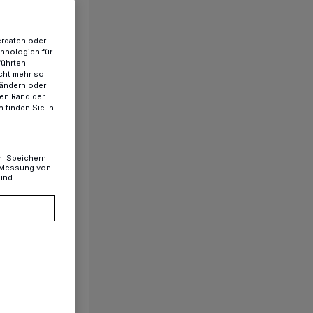
erdaten oder
chnologien für
führten
cht mehr so
 ändern oder
ren Rand der
 finden Sie in
n. Speichern
, Messung von
 und