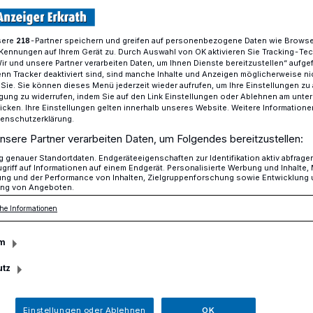
sere
-Partner speichern und greifen auf personenbezogene Daten wie Brows
218
Kennungen auf Ihrem Gerät zu. Durch Auswahl von OK aktivieren Sie Tracking-Te
es Engagement im Naturschutz
Wir und unsere Partner verarbeiten Daten, um Ihnen Dienste bereitzustellen“ aufge
n Tracker deaktiviert sind, sind manche Inhalte und Anzeigen möglicherweise ni
r Sie. Sie können dieses Menü jederzeit wieder aufrufen, um Ihre Einstellungen zu
ligung zu widerrufen, indem Sie auf den Link Einstellungen oder Ablehnen am unte
ahr beim Kreis Mettmann
icken. Ihre Einstellungen gelten innerhalb unseres Website. Weitere Informationen
tenschutzerklärung.
williges Engagement
nsere Partner verarbeiten Daten, um Folgendes bereitzustellen:
genauer Standortdaten. Endgeräteeigenschaften zur Identifikation aktiv abfrage
griff auf Informationen auf einem Endgerät. Personalisierte Werbung und Inhalte
utz
ung und der Performance von Inhalten, Zielgruppenforschung sowie Entwicklung
ng von Angeboten.
he Informationen
ürme Nadia, Ylena, Zeynep und Antonia
m
ch wieder Ruhe eingekehrt ist, waren die
hmer am Freiwilligen ökologischen Jahres
utz
nn Nele, Paul, Lea und Adriano zusammen
Scheuß zuletzt vor allem mit dem Aufbau
Einstellungen oder Ablehnen
OK