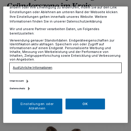
Gründerszene im Kreis
dieses Menü jederzeit wieder aufrufen, um Ihre Einstellungen zu
ändern oder Ihre Einwilligung zu widerrufen, indem Sie auf den Link
Einstellungen oder Ablehnen am unteren Rand der Webseite klicken.
zusammen
Ihre Einstellungen gelten innerhalb unseres Website. Weitere
Informationen finden Sie in unserer Datenschutzerklärung.
Wir und unsere Partner verarbeiten Daten, um Folgendes
Kreis
·
Start-up-Pitches, Impulsvortrag zum Thema
bereitzustellen:
Förderungen und ganz viel Netzwerken – das alles
Verwendung genauer Standortdaten. Endgeräteeigenschaften zur
steht auf dem Programm von „Me&My Start-up“. Zu
Identifikation aktiv abfragen. Speichern von oder Zugriff auf
dieser Veranstaltung laden die Wirtschaftsförderung
Informationen auf einem Endgerät. Personalisierte Werbung und
Inhalte, Messung von Werbeleistung und der Performance von
des Kreis Mettmann, die Industrie- und Handelskammer
Inhalten, Zielgruppenforschung sowie Entwicklung und Verbesserung
Düsseldorf und die Handwerkskammer Düsseldorf für
von Angeboten.
Mittwoch, 8. Juli, 16 Uhr, ins Kreishaus, Düsseldorfer
Ausführliche Informationen
Straße 26 in Mettmann ein.
Impressum
Datenschutz
29.06.2026 , 13:42 Uhr
Eine Minute Lesezeit
Einstellungen oder
OK
Ablehnen