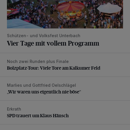
Schützen- und Volksfest Unterbach
Vier Tage mit vollem Programm
Noch zwei Runden plus Finale
Bolzplatz-Tour: Viele Tore am Kalkumer Feld
Bolzplatz-Tour: Viele Tore am Kalkumer Feld
Marlies und Gottfried Oelschlägel
„Wir waren uns eigentlich nie böse“
„Wir waren uns eigentlich nie böse“
Erkrath
SPD trauert um Klaus Hänsch
SPD trauert um Klaus Hänsch