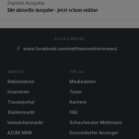
Digitale Ausgabe
Die aktuelle Ausgabe – jetzt schon online
Die aktuelle Ausgabe – jetzt schon online
SOZIALE MEDIEN
www.facebook.com/mettmannerkreisnews/
SERVICES
VERLAG
Reklamation
Mediadaten
Inserieren
Team
Trauerportal
Karriere
Stellenmarkt
FAQ
Immobilienmarkt
Schaufenster Mettmann
AZUBI NRW
Düsseldorfer Anzeiger