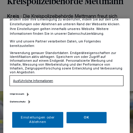
Kreispolizeibehörde Mettmann
verarbeiten Daten, um Ihnen Dienste bereitzustellen“ aufgeführten
Zwecke. Wenn Tracker deaktiviert sind, sind manche Inhalte und
Anzeigen möglicherweise nicht mehr so relevant für Sie. Sie können
dieses Menü jederzeit wieder aufrufen, um Ihre Einstellungen zu
Kreis
·
Die Kreispolizeibehörde Mettmann freut sich
ändern oder Ihre Einwilligung zu widerrufen, indem Sie auf den Link
über tierischen Nachwuchs: Sid - so heißt der erst
Einstellungen oder Ablehnen am unteren Rand der Webseite klicken.
wenige Wochen alte Malinois-Mischlings-Welpe, der
Ihre Einstellungen gelten innerhalb unseres Website. Weitere
zukünftig tatkräftig die Diensthundestaffel der
Informationen finden Sie in unserer Datenschutzerklärung.
Kreispolizeibehörde Mettmann unterstützen soll.
Wir und unsere Partner verarbeiten Daten, um Folgendes
bereitzustellen:
Verwendung genauer Standortdaten. Endgeräteeigenschaften zur
Identifikation aktiv abfragen. Speichern von oder Zugriff auf
Informationen auf einem Endgerät. Personalisierte Werbung und
23.06.2026 , 15:19 Uhr
Eine Minute Lesezeit
Inhalte, Messung von Werbeleistung und der Performance von
Inhalten, Zielgruppenforschung sowie Entwicklung und Verbesserung
von Angeboten.
Ausführliche Informationen
Impressum
Datenschutz
Einstellungen oder
OK
Ablehnen