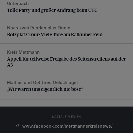
Unterbach
Tolle Party und großer Andrang beim UTC
Tolle Party und großer Andrang beim UTC
Noch zwei Runden plus Finale
Bolzplatz-Tour: Viele Tore am Kalkumer Feld
Bolzplatz-Tour: Viele Tore am Kalkumer Feld
Kreis Mettmann
Appell für teilweise Freigabe des Seitenstreifens auf der A
Appell für teilweise Freigabe des Seitenstreifens auf der
A3
Marlies und Gottfried Oelschlägel
„Wir waren uns eigentlich nie böse“
„Wir waren uns eigentlich nie böse“
SOZIALE MEDIEN
www.facebook.com/mettmannerkreisnews/